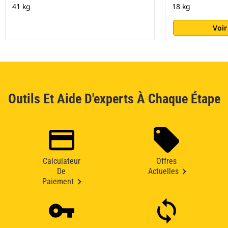
41 kg
18 kg
Voir
Outils Et Aide D'experts À Chaque Étape
Calculateur
Offres
De
Actuelles
Paiement