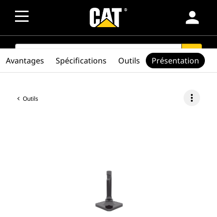
person
SEARCH
search
Avantages
Spécifications
Outils
Présentation
more_vert
Outils