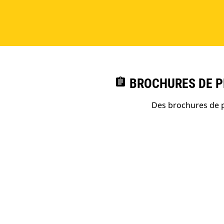
assignment
BROCHURES DE PR
Des brochures de p