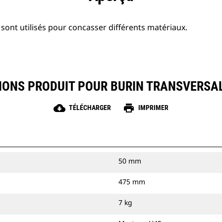
sont utilisés pour concasser différents matériaux.
IONS PRODUIT POUR BURIN TRANSVERSA
cloud_download
print
TÉLÉCHARGER
IMPRIMER
50 mm
475 mm
7 kg