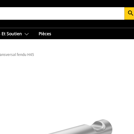
searc
 Et Soutien
Pièces
ransversal fendu H45