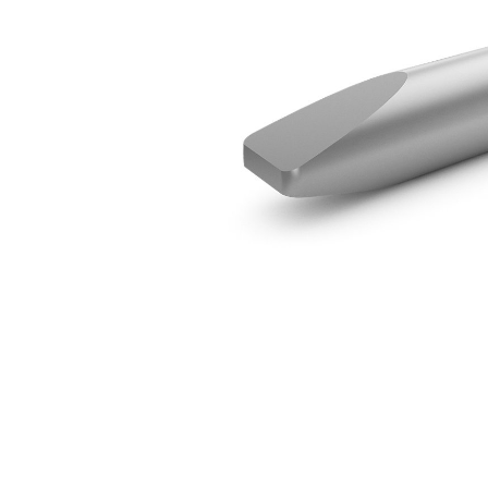
Burin Transversal Fendu H45
Ava
Modifier le modèle