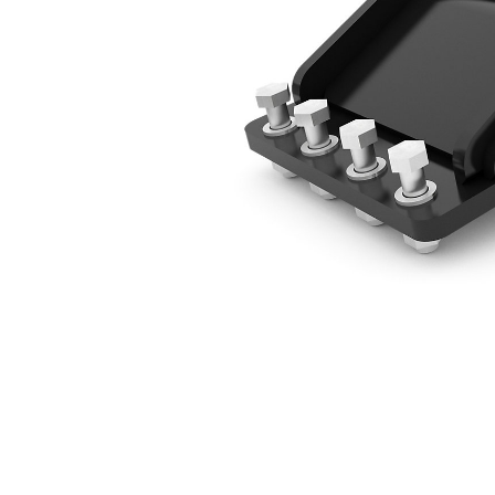
Support De Montage - À Claveter
Ava
Modifier le modèle