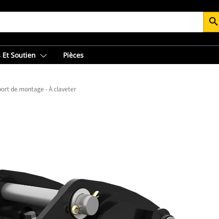
searc
 Et Soutien
Pièces
ort de montage - À claveter