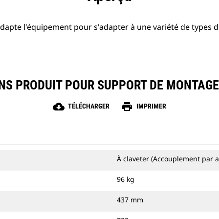
apte l'équipement pour s'adapter à une variété de types 
ONS PRODUIT POUR SUPPORT DE MONTAGE 
cloud_download
print
TÉLÉCHARGER
IMPRIMER
À claveter (Accouplement par a
96 kg
437 mm