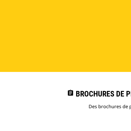
assignment
BROCHURES DE PR
Des brochures de p