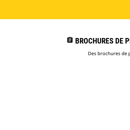
assignment
BROCHURES DE PR
Des brochures de p