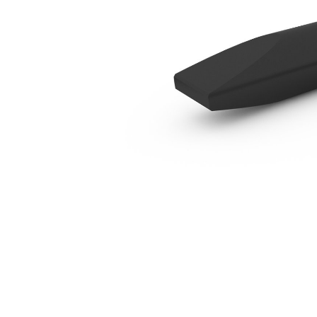
Burin En Ligne B9
Ava
Modifier le modèle