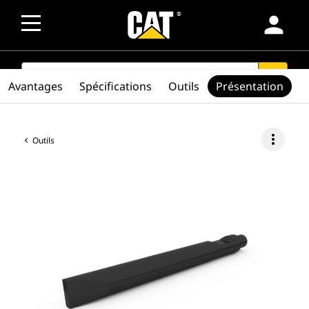
person
SEARCH
search
Avantages
Spécifications
Outils
Présentation
more_vert
Outils