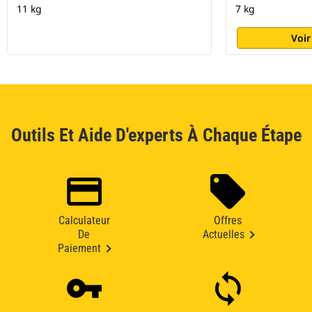
11 kg
7 kg
Voir
Outils Et Aide D'experts À Chaque Étape
Calculateur
Offres
De
Actuelles
Paiement