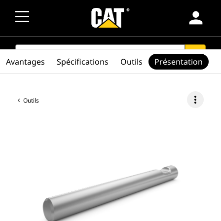
person
SEARCH
search
Avantages
Spécifications
Outils
Présentation
more_vert
Outils