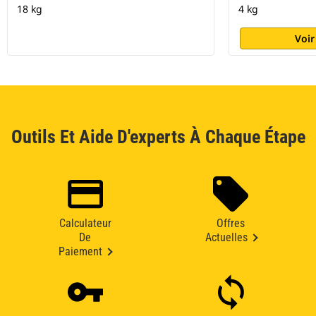
18 kg
4 kg
Voir
Outils Et Aide D'experts À Chaque Étape
Calculateur
Offres
De
Actuelles
Paiement