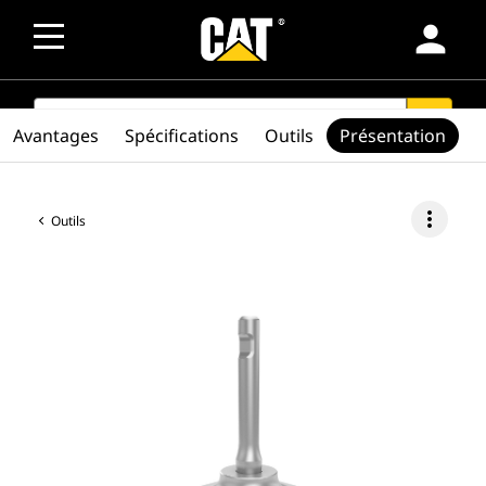
person
SEARCH
search
Avantages
Spécifications
Outils
Présentation
more_vert
Outils