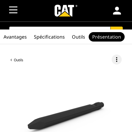
person
SEARCH
search
Avantages
Spécifications
Outils
Présentation
more_vert
Outils