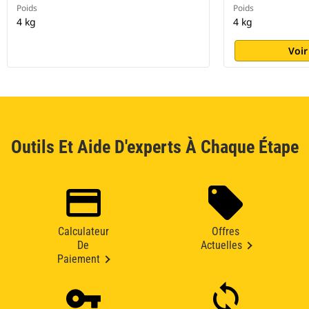
Poids
Poids
4 kg
4 kg
Voir
Outils Et Aide D'experts À Chaque Étape
Calculateur
Offres
De
Actuelles
Paiement