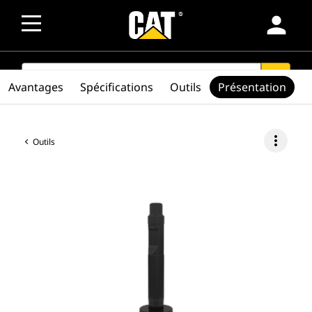
person
SEARCH
search
Avantages
Spécifications
Outils
Présentation
more_vert
Outils