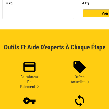
4 kg
4 kg
Voir
Outils Et Aide D'experts À Chaque Étape
Calculateur
Offres
De
Actuelles
Paiement