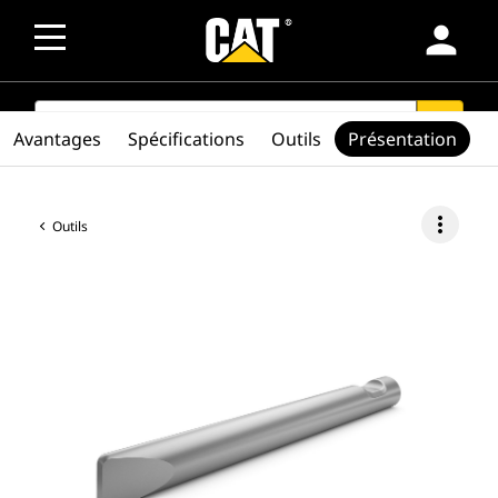
person
SEARCH
search
Avantages
Spécifications
Outils
Présentation
more_vert
Outils