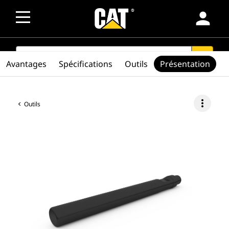
person
SEARCH
search
Avantages
Spécifications
Outils
Présentation
more_vert
Outils