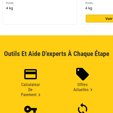
Poids
Poids
4 kg
4 kg
Voir
Outils Et Aide D'experts À Chaque Étape
Calculateur
Offres
De
Actuelles
Paiement