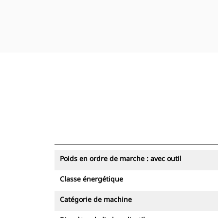
sur le haut retransfère beaucoup moins
de contrainte d'amortissement et de
flexion dans l'extrémité du bras, ce qui
se traduit par un impact réduit sur les
structures de la machine. Une gamme
complète de supports de montage est
disponible pour s'adapter aux
préférences d'attache ou d'attache à
claveter.
Poids en ordre de marche : avec outil
Classe énergétique
Catégorie de machine