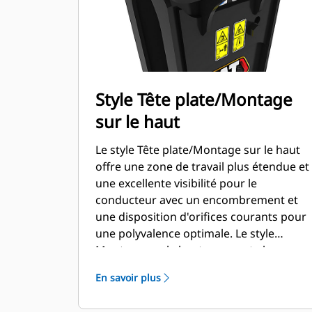
Style Tête plate/Montage
sur le haut
Le style Tête plate/Montage sur le haut
offre une zone de travail plus étendue et
une excellente visibilité pour le
conducteur avec un encombrement et
une disposition d'orifices courants pour
une polyvalence optimale. Le style
Montage sur le haut augmente la
puissance de percussion en maintenant
En savoir plus
en phase la force du concasseur et la
force du bras. Un support de montage