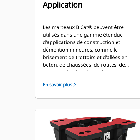
Application
Les marteaux B Cat® peuvent être
utilisés dans une gamme étendue
d'applications de construction et
démolition mineures, comme le
brisement de trottoirs et d'allées en
béton, de chaussées, de routes, de
maçonnerie, de préparation et
d'aménagement de site, ainsi que la
En savoir plus
destruction des sols gelés pour les
réparations d'infrastructure réseau.