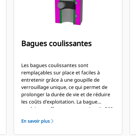
Bagues coulissantes
Les bagues coulissantes sont
remplaçables sur place et faciles à
entretenir grâce à une goupille de
verrouillage unique, ce qui permet de
prolonger la durée de vie et de réduire
les coûts d'exploitation. La bague
supérieure effectue une rotation de 360
degrés, la bague inférieure a deux
En savoir plus
positions et effectue une rotation de 90
degrés.