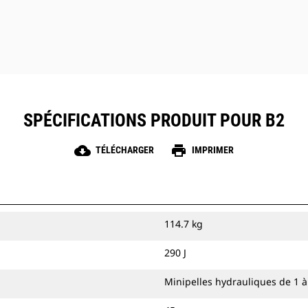
SPÉCIFICATIONS PRODUIT POUR B2
cloud_download
print
TÉLÉCHARGER
IMPRIMER
114.7 kg
290 J
Minipelles hydrauliques de 1 à