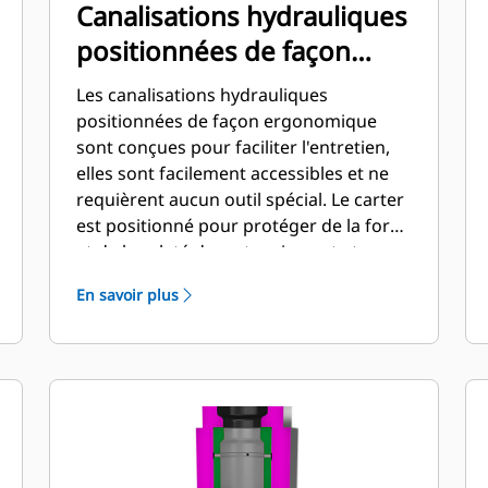
Canalisations hydrauliques
positionnées de façon
ergonomique
Les canalisations hydrauliques
positionnées de façon ergonomique
sont conçues pour faciliter l'entretien,
elles sont facilement accessibles et ne
requièrent aucun outil spécial. Le carter
est positionné pour protéger de la force
et de la saleté durant un impact et pour
faciliter l'accès de la clé. Les
En savoir plus
canalisations hydrauliques et la
pression de la tête arrière peuvent être
vérifiées et modifiées pendant le
montage du disjoncteur sur la machine,
ce qui permet une surveillance rapide
de l'état du disjoncteur.