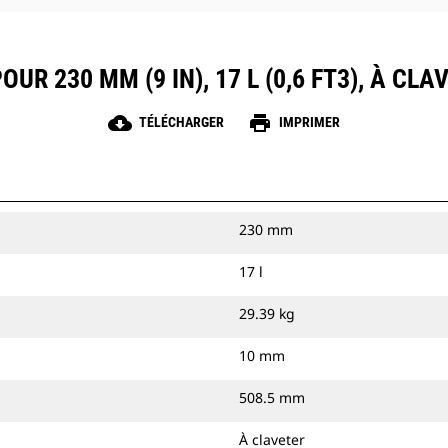
UR 230 MM (9 IN), 17 L (0,6 FT3), À C
cloud_download
print
TÉLÉCHARGER
IMPRIMER
230 mm
17 l
29.39 kg
10 mm
508.5 mm
À claveter