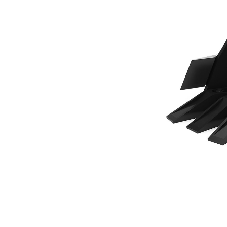
230 Mm (9 In), 17 L (0,6 Ft3), À Claveter, Dents À Boulonner
Ava
Modifier le modèle