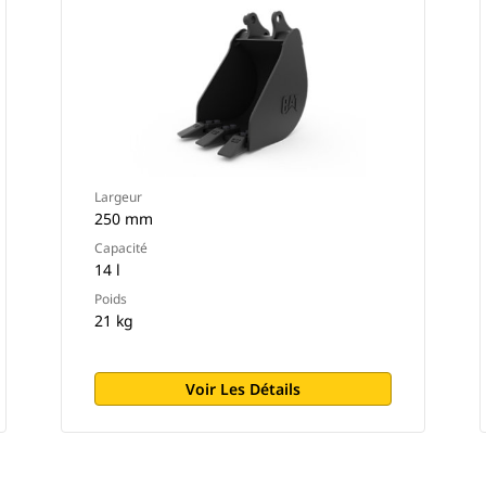
Largeur
250 mm
Capacité
14 l
Poids
21 kg
Voir Les Détails