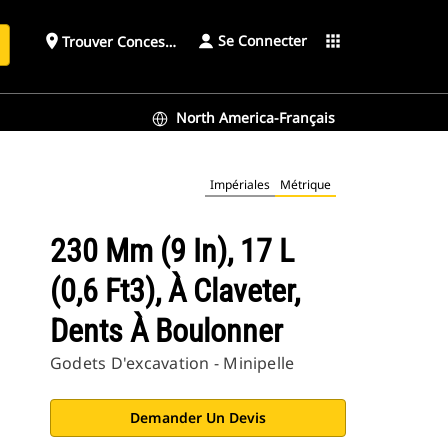
Se Connecter
place
apps
Trouver Concessionnaire
h
North America-Français
Impériales
Métrique
230 Mm (9 In), 17 L
(0,6 Ft3), À Claveter,
Dents À Boulonner
Godets D'excavation - Minipelle
Demander Un Devis