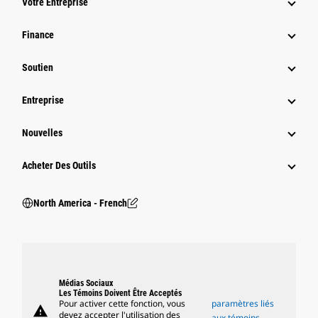
Votre Entreprise
Finance
Soutien
Entreprise
Nouvelles
Acheter Des Outils
North America - French
Médias Sociaux
Les Témoins Doivent Être Acceptés
Pour activer cette fonction, vous
paramètres liés
warning
devez accepter l'utilisation des
aux témoins