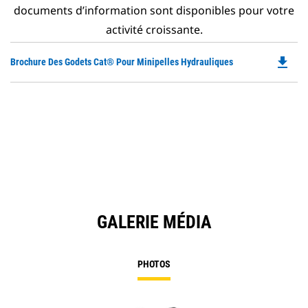
documents d’information sont disponibles pour votre
activité croissante.
file_download
Do
Brochure Des Godets Cat® Pour Minipelles Hydrauliques
P
O
in
a
N
Ta
GALERIE MÉDIA
PHOTOS