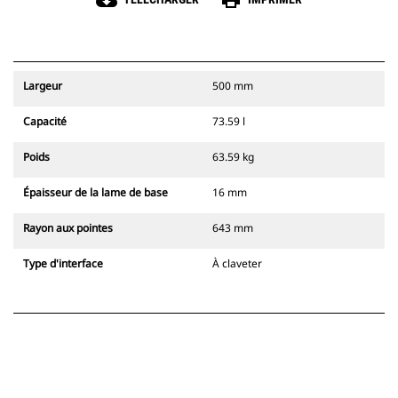
cloud_download
print
Largeur
500 mm
Capacité
73.59 l
Poids
63.59 kg
Épaisseur de la lame de base
16 mm
Rayon aux pointes
643 mm
Type d'interface
À claveter