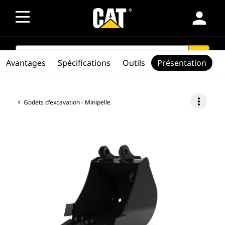
person
SEARCH
search
Avantages
Spécifications
Outils
Présentation
more_vert
Godets d'excavation - Minipelle