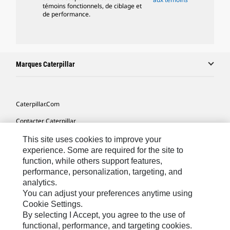
témoins fonctionnels, de ciblage et
de performance.
Marques Caterpillar
Caterpillar.com
Contacter Caterpillar
Mes Préférences Marketing
This site uses cookies to improve your
experience. Some are required for the site to
Plan Du Site
function, while others support features,
performance, personalization, targeting, and
Cookie Settings
analytics.
Légales
You can adjust your preferences anytime using
Cookie Settings.
Confidentialité
By selecting I Accept, you agree to the use of
functional, performance, and targeting cookies.