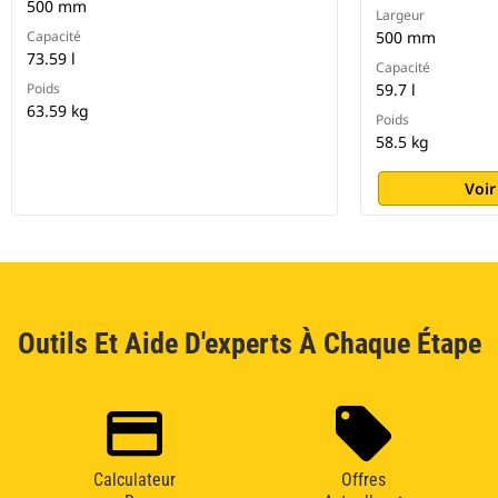
500 mm
Largeur
Capacité
500 mm
73.59 l
Capacité
Poids
59.7 l
63.59 kg
Poids
58.5 kg
Voir
Outils Et Aide D'experts À Chaque Étape
Calculateur
Offres