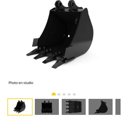
Photo en studio
Vue