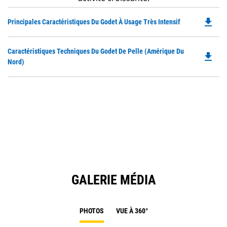
file_download
Do
Principales Caractéristiques Du Godet À Usage Très Intensif
P
O
Do
Caractéristiques Techniques Du Godet De Pelle (Amérique Du
in
file_download
P
Nord)
a
O
N
in
Ta
a
N
Ta
GALERIE MÉDIA
PHOTOS
VUE À 360°