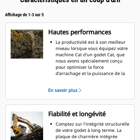
Affichage de 1-3 sur 5
Hautes performances
La productivité est à son meilleur
niveau lorsque vous équipez votre
machine Cat d'un godet Cat, que
nous avons spécialement conçu
pour optimiser la force
d'arrachage et la puissance de la
machine.
Le profil d'enveloppe à rayon
En savoir plus
double améliore le flux des
matières dans le godet. Le
dégagement de talon accru
garantit que le fond du godet ne
Fiabilité et longévité
frotte pas, ce qui réduit les coûts
d'entretien.
Comptez sur l'intégrité structurelle
La consommation de carburant est
de votre godet à long terme. La
maximale lors de l'excavation. Les
plaque de charnière intégrée