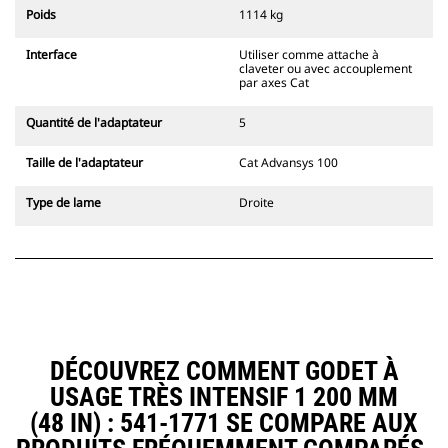
l'accouplement, toujours dans le
Poids
1114 kg
champ de vision du conducteur.
Les attaches à accouplement par
Interface
Utiliser comme attache à
axes Cat sont compatibles avec les
claveter ou avec accouplement
pelles hydrauliques à chaînes 311-
par axes Cat
352 et toutes les pelles sur pneus.
Des attaches à largeur de
Quantité de l'adaptateur
5
tranchée sont également
disponibles.
Taille de l'adaptateur
Cat Advansys 100
Les équipements compatibles avec
le système d'attache spéciale CW
Type de lame
Droite
utilisent des charnières d'attache
rapide fixes. Les attaches spéciales
CW sont dotées d'un système de
fermeture par cale de verrouillage
pour assurer la fixation des
équipements.
Les attaches spéciales CW sont
disponibles pour toutes les pelles
DÉCOUVREZ COMMENT GODET À
hydrauliques à chaines et sur
USAGE TRÈS INTENSIF 1 200 MM
pneus.
(48 IN) : 541-1771 SE COMPARE AUX