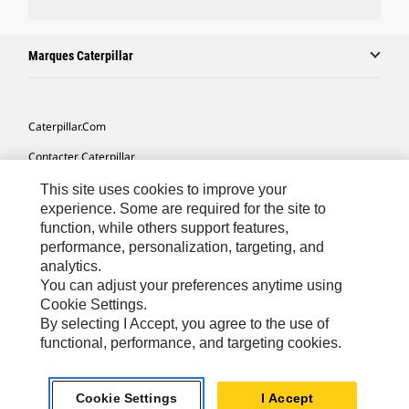
Marques Caterpillar
Caterpillar.com
Contacter Caterpillar
Mes Préférences Marketing
This site uses cookies to improve your
experience. Some are required for the site to
Plan Du Site
function, while others support features,
performance, personalization, targeting, and
Cookie Settings
analytics.
Légales
You can adjust your preferences anytime using
Cookie Settings.
Confidentialité
By selecting I Accept, you agree to the use of
functional, performance, and targeting cookies.
North America - French
© 2026 Caterpillar. Tous droits réservés.
Cookie Settings
I Accept