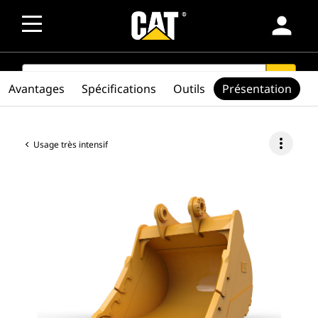
person
SEARCH
search
Avantages
Spécifications
Outils
Présentation
more_vert
Usage très intensif