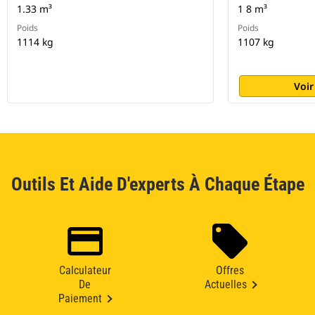
1.33 m³
1 8 m³
Poids
Poids
1114 kg
1107 kg
Voir
Outils Et Aide D'experts À Chaque Étape
Calculateur
Offres
De
Actuelles
Paiement