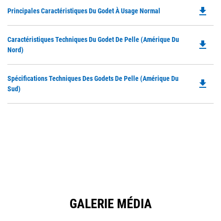
file_download
Do
Principales Caractéristiques Du Godet À Usage Normal
P
O
Do
Caractéristiques Techniques Du Godet De Pelle (Amérique Du
in
file_download
P
Nord)
a
O
N
in
Ta
Do
Spécifications Techniques Des Godets De Pelle (Amérique Du
a
file_download
P
Sud)
N
O
Ta
in
a
N
Ta
GALERIE MÉDIA