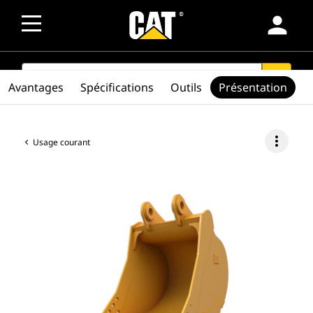
person
SEARCH
search
Avantages
Spécifications
Outils
Présentation
more_vert
Usage courant