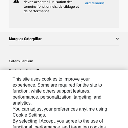
warning
devez accepter l'utilisation des
aux témoins
témoins fonctionnels, de ciblage et
de performance.
Marques Caterpillar
Caterpillar.com
Contacter Caterpillar
This site uses cookies to improve your
Mes Préférences Marketing
experience. Some are required for the site to
Plan Du Site
function, while others support features,
performance, personalization, targeting, and
Cookie Settings
analytics.
Légales
You can adjust your preferences anytime using
Cookie Settings.
Confidentialité
By selecting I Accept, you agree to the use of
functional, performance, and targeting cookies.