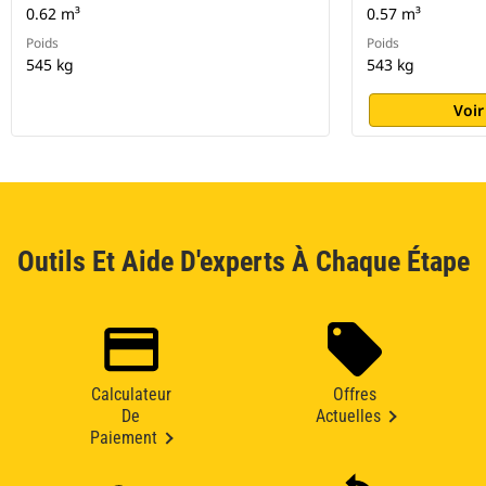
0.62 m³
0.57 m³
Poids
Poids
545 kg
543 kg
Voir
Outils Et Aide D'experts À Chaque Étape
Calculateur
Offres
De
Actuelles
Paiement