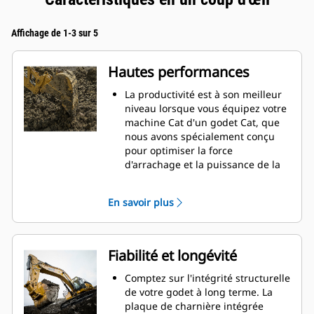
Affichage de 1-3 sur 5
Hautes performances
La productivité est à son meilleur
niveau lorsque vous équipez votre
machine Cat d'un godet Cat, que
nous avons spécialement conçu
pour optimiser la force
d'arrachage et la puissance de la
machine.
Le profil d'enveloppe à rayon
En savoir plus
double améliore le flux des
matières dans le godet. Le
dégagement de talon accru
garantit que le fond du godet ne
Fiabilité et longévité
frotte pas, ce qui réduit les coûts
d'entretien.
Comptez sur l'intégrité structurelle
La consommation de carburant est
de votre godet à long terme. La
maximale lors de l'excavation. Les
plaque de charnière intégrée