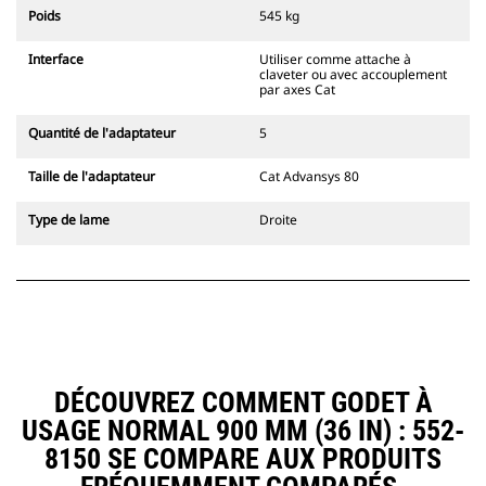
l'accouplement, toujours dans le
Poids
545 kg
champ de vision du conducteur.
Les attaches à accouplement par
Interface
Utiliser comme attache à
axes Cat sont compatibles avec les
claveter ou avec accouplement
pelles hydrauliques à chaînes 311-
par axes Cat
352 et toutes les pelles sur pneus.
Des attaches à largeur de
Quantité de l'adaptateur
5
tranchée sont également
disponibles.
Taille de l'adaptateur
Cat Advansys 80
Les équipements compatibles avec
le système d'attache spéciale CW
Type de lame
Droite
utilisent des charnières d'attache
rapide fixes. Les attaches spéciales
CW sont dotées d'un système de
fermeture par cale de verrouillage
pour assurer la fixation des
équipements.
Les attaches spéciales CW sont
disponibles pour toutes les pelles
DÉCOUVREZ COMMENT GODET À
hydrauliques à chaines et sur
USAGE NORMAL 900 MM (36 IN) : 552-
pneus.
8150 SE COMPARE AUX PRODUITS