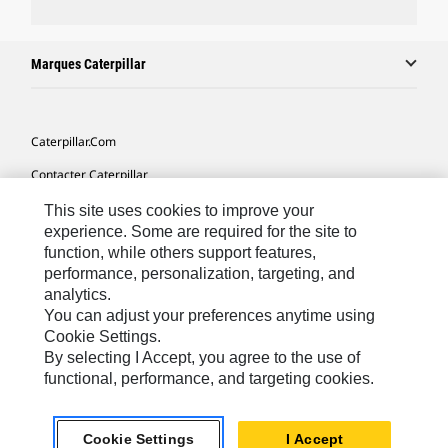
Marques Caterpillar
Caterpillar.com
Contacter Caterpillar
Mes Préférences Marketing
This site uses cookies to improve your
experience. Some are required for the site to
Plan Du Site
function, while others support features,
performance, personalization, targeting, and
Cookie Settings
analytics.
Légales
You can adjust your preferences anytime using
Cookie Settings.
Confidentialité
By selecting I Accept, you agree to the use of
functional, performance, and targeting cookies.
North America - French
© 2026 Caterpillar. Tous droits réservés.
Cookie Settings
I Accept