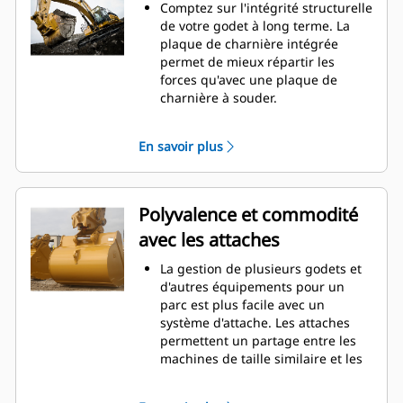
d'entretien.
Comptez sur l'intégrité structurelle
La consommation de carburant est
de votre godet à long terme. La
maximale lors de l'excavation. Les
plaque de charnière intégrée
godets Cat sont conçus pour
permet de mieux répartir les
creuser dans les matériaux
forces qu'avec une plaque de
rapidement afin d'améliorer
charnière à souder.
l'efficacité de fonctionnement
Les godets Cat sont fabriqués en
globale de votre machine.
acier haute résistance et sont
En savoir plus
Chargez plus de matière plus
résistants à l'abrasion, en
rapidement. La forme et les barres
particulier pour les composants
latérales du godet permettent une
d'usure excessive.
rétention optimale des matériaux
Protégez les zones d'usure
Polyvalence et commodité
dans le godet à chaque charge.
excessive les plus importantes de
avec les attaches
votre godet avec les outils
d'attaque du sol Cat
(GET). Les
®
La gestion de plusieurs godets et
protecteurs de longerons et les
d'autres équipements pour un
couteaux latéraux permettent de
parc est plus facile avec un
préserver les pièces du godet qui
système d'attache. Les attaches
entrent en contact et traversent
permettent un partage entre les
les matériaux le plus souvent.
machines de taille similaire et les
Réduisez les coûts d'entretien en
équipements peuvent être
choisissant le bon outil d'attaque
changés en quelques secondes