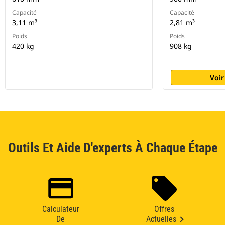
Capacité
Capacité
3,11 m³
2,81 m³
Poids
Poids
420 kg
908 kg
Voir
Outils Et Aide D'experts À Chaque Étape
Calculateur
Offres
De
Actuelles