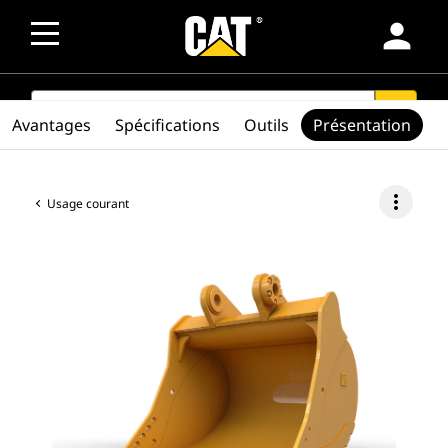
person
SEARCH
search
Avantages
Spécifications
Outils
Présentation
more_vert
Usage courant