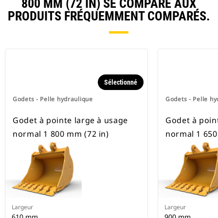
800 MM (72 IN) SE COMPARE AUX
pneus.
PRODUITS FRÉQUEMMENT COMPARÉS.
Sélectionné
Godets - Pelle hydraulique
Godets - Pelle hy
Godet à pointe large à usage
Godet à poin
normal 1 800 mm (72 in)
normal 1 650
Largeur
Largeur
610 mm
900 mm