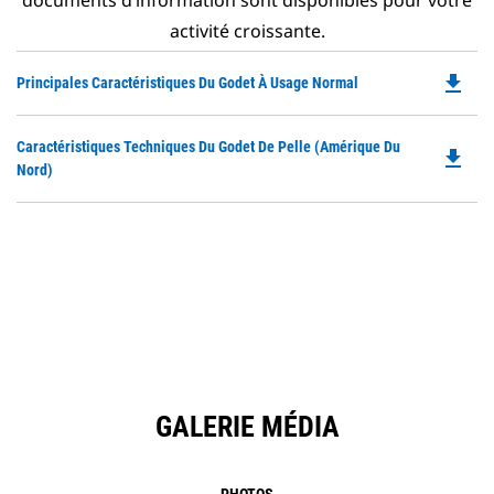
documents d’information sont disponibles pour votre
activité croissante.
file_download
Do
Principales Caractéristiques Du Godet À Usage Normal
P
O
Do
Caractéristiques Techniques Du Godet De Pelle (Amérique Du
in
file_download
P
Nord)
a
O
N
in
Ta
a
N
Ta
GALERIE MÉDIA