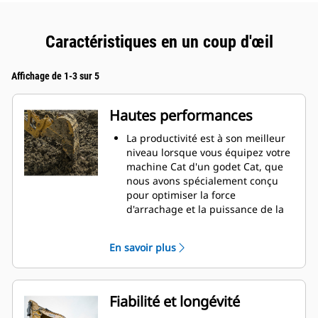
Caractéristiques en un coup d'œil
Affichage de 1-3 sur 5
Hautes performances
La productivité est à son meilleur
niveau lorsque vous équipez votre
machine Cat d'un godet Cat, que
nous avons spécialement conçu
pour optimiser la force
d'arrachage et la puissance de la
machine.
Le profil d'enveloppe à rayon
En savoir plus
double améliore le flux des
matières dans le godet. Le
dégagement de talon accru
garantit que le fond du godet ne
Fiabilité et longévité
frotte pas, ce qui réduit les coûts