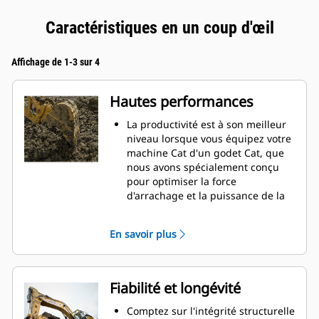
Caractéristiques en un coup d'œil
Affichage de 1-3 sur 4
Hautes performances
La productivité est à son meilleur
niveau lorsque vous équipez votre
machine Cat d'un godet Cat, que
nous avons spécialement conçu
pour optimiser la force
d'arrachage et la puissance de la
machine.
Le profil d'enveloppe à rayon
En savoir plus
double améliore le flux des
matières dans le godet. Le
dégagement de talon accru
garantit que le fond du godet ne
Fiabilité et longévité
frotte pas, ce qui réduit les coûts
d'entretien.
Comptez sur l'intégrité structurelle