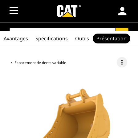
person
SEARCH
search
Avantages
Spécifications
Outils
Présentation
more_vert
Espacement de dents variable