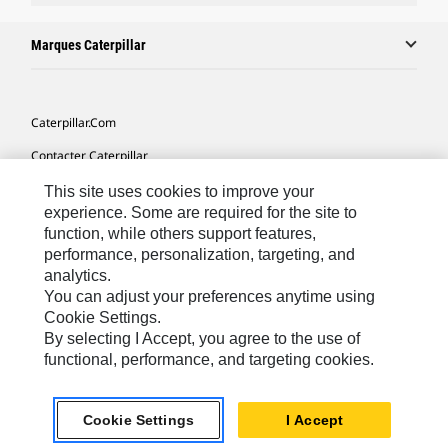
Marques Caterpillar
Caterpillar.com
Contacter Caterpillar
Mes Préférences Marketing
This site uses cookies to improve your
experience. Some are required for the site to
Plan Du Site
function, while others support features,
performance, personalization, targeting, and
Cookie Settings
analytics.
Légales
You can adjust your preferences anytime using
Cookie Settings.
Confidentialité
By selecting I Accept, you agree to the use of
functional, performance, and targeting cookies.
North America - French
© 2026 Caterpillar. Tous droits réservés.
Cookie Settings
I Accept