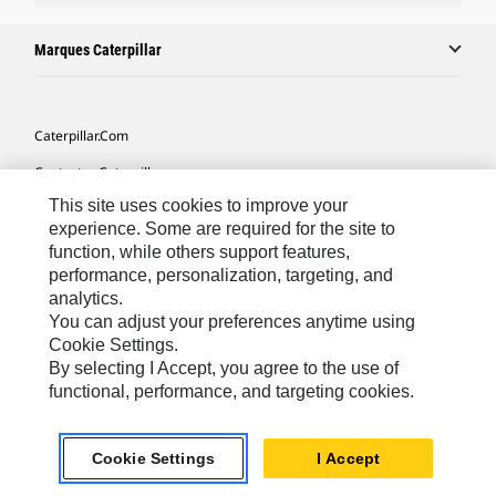
Marques Caterpillar
Caterpillar.com
Contacter Caterpillar
This site uses cookies to improve your
Mes Préférences Marketing
experience. Some are required for the site to
Plan Du Site
function, while others support features,
performance, personalization, targeting, and
Cookie Settings
analytics.
Légales
You can adjust your preferences anytime using
Cookie Settings.
Confidentialité
By selecting I Accept, you agree to the use of
functional, performance, and targeting cookies.
North America - French
© 2026 Caterpillar. Tous droits réservés.
Cookie Settings
I Accept