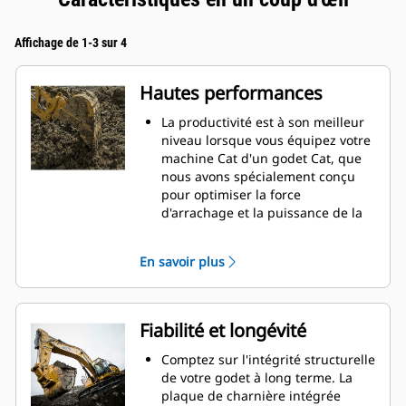
Affichage de 1-3 sur 4
Hautes performances
La productivité est à son meilleur
niveau lorsque vous équipez votre
machine Cat d'un godet Cat, que
nous avons spécialement conçu
pour optimiser la force
d'arrachage et la puissance de la
machine.
Le profil d'enveloppe à rayon
En savoir plus
double améliore le flux des
matières dans le godet. Le
dégagement de talon accru
garantit que le fond du godet ne
Fiabilité et longévité
frotte pas, ce qui réduit les coûts
d'entretien.
Comptez sur l'intégrité structurelle
La consommation de carburant est
de votre godet à long terme. La
maximale lors de l'excavation. Les
plaque de charnière intégrée