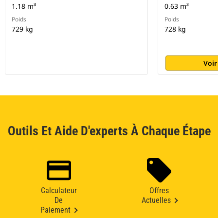
1.18 m³
0.63 m³
Poids
Poids
729 kg
728 kg
Voir
Outils Et Aide D'experts À Chaque Étape
Calculateur
Offres
De
Actuelles
Paiement