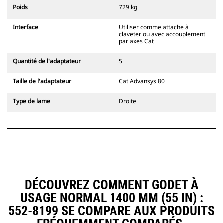
l'accouplement, toujours dans le
Poids
729 kg
champ de vision du conducteur.
Les attaches à accouplement par
Interface
Utiliser comme attache à
axes Cat sont compatibles avec les
claveter ou avec accouplement
pelles hydrauliques à chaînes 311-
par axes Cat
352 et toutes les pelles sur pneus.
Des attaches à largeur de
Quantité de l'adaptateur
5
tranchée sont également
disponibles.
Taille de l'adaptateur
Cat Advansys 80
Les équipements compatibles avec
le système d'attache spéciale CW
Type de lame
Droite
utilisent des charnières d'attache
rapide fixes. Les attaches spéciales
CW sont dotées d'un système de
fermeture par cale de verrouillage
pour assurer la fixation des
équipements.
Les attaches spéciales CW sont
disponibles pour toutes les pelles
DÉCOUVREZ COMMENT GODET À
hydrauliques à chaines et sur
USAGE NORMAL 1400 MM (55 IN) :
pneus.
552-8199 SE COMPARE AUX PRODUITS