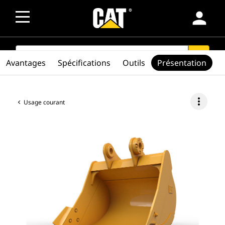
person
SEARCH
search
Avantages
Spécifications
Outils
Présentation
more_vert
Usage courant