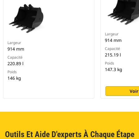
Largeur
914 mm
Largeur
914 mm
Capacité
215.19 l
Capacité
220.89 l
Poids
147.3 kg
Poids
146 kg
Voir
Outils Et Aide D'experts À Chaque Étape