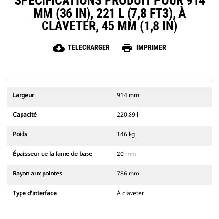
SPÉCIFICATIONS PRODUIT POUR 914
MM (36 IN), 221 L (7,8 FT3), À
CLAVETER, 45 MM (1,8 IN)
cloud_download
print
TÉLÉCHARGER
IMPRIMER
Largeur
914 mm
Capacité
220.89 l
Poids
146 kg
Épaisseur de la lame de base
20 mm
Rayon aux pointes
786 mm
Type d'interface
À claveter