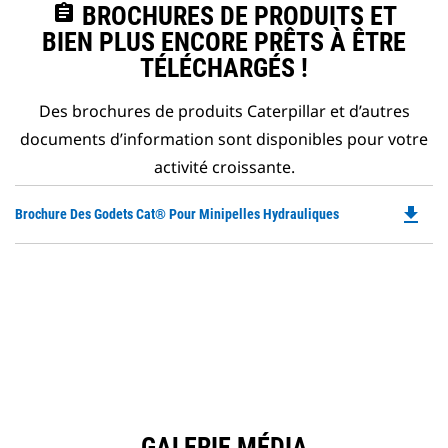
assignment
BROCHURES DE PRODUITS ET
BIEN PLUS ENCORE PRÊTS À ÊTRE
TÉLÉCHARGÉS !
Des brochures de produits Caterpillar et d’autres
documents d’information sont disponibles pour votre
activité croissante.
file_download
Do
Brochure Des Godets Cat® Pour Minipelles Hydrauliques
P
O
in
a
N
Ta
GALERIE MÉDIA