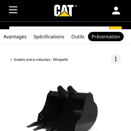
person
SEARCH
search
Avantages
Spécifications
Outils
Présentation
more_vert
Godets extra-robustes - Minipelle