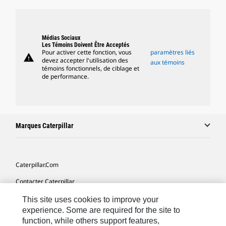
Médias Sociaux
Les Témoins Doivent Être Acceptés
Pour activer cette fonction, vous
paramètres liés
warning
devez accepter l'utilisation des
aux témoins
témoins fonctionnels, de ciblage et
de performance.
Marques Caterpillar
Caterpillar.com
Contacter Caterpillar
Mes Préférences Marketing
This site uses cookies to improve your
experience. Some are required for the site to
Plan Du Site
function, while others support features,