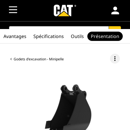
person
SEARCH
search
Avantages
Spécifications
Outils
Présentation
more_vert
Godets d'excavation - Minipelle