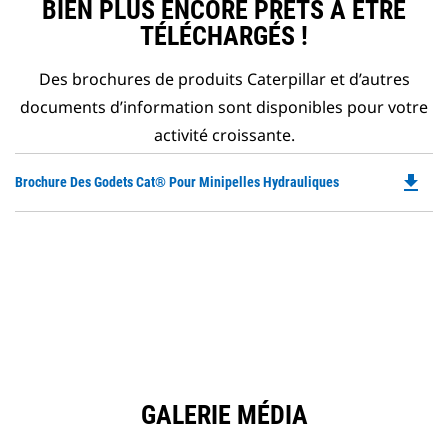
BIEN PLUS ENCORE PRÊTS À ÊTRE
TÉLÉCHARGÉS !
Des brochures de produits Caterpillar et d’autres
documents d’information sont disponibles pour votre
activité croissante.
file_download
Do
Brochure Des Godets Cat® Pour Minipelles Hydrauliques
P
O
in
a
N
Ta
GALERIE MÉDIA