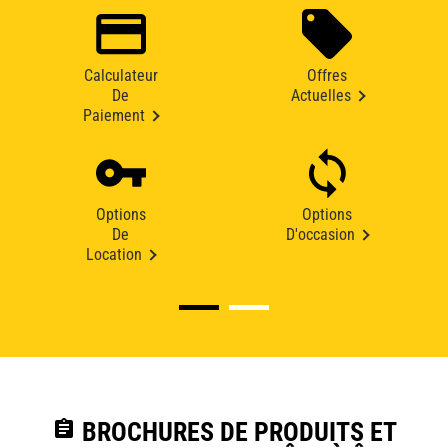
Calculateur
Offres
De
Actuelles
Paiement
Options
Options
De
D'occasion
Location
assignment
BROCHURES DE PRODUITS ET