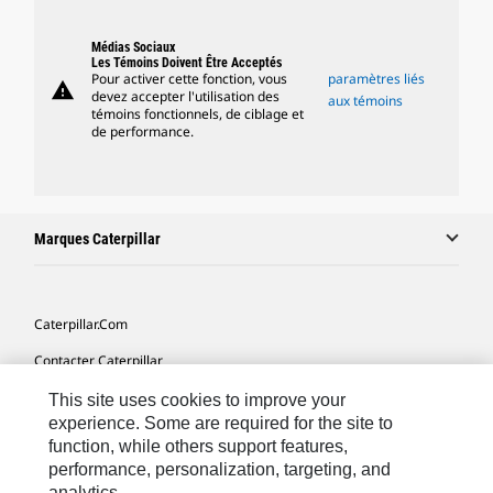
Médias Sociaux
Les Témoins Doivent Être Acceptés
Pour activer cette fonction, vous
paramètres liés
warning
devez accepter l'utilisation des
aux témoins
témoins fonctionnels, de ciblage et
de performance.
Marques Caterpillar
Caterpillar.com
Contacter Caterpillar
Mes Préférences Marketing
This site uses cookies to improve your
experience. Some are required for the site to
Plan Du Site
function, while others support features,
performance, personalization, targeting, and
Cookie Settings
analytics.