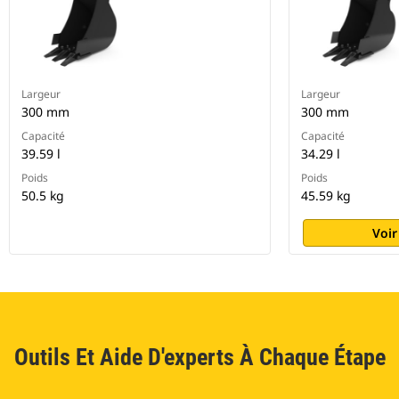
Largeur
Largeur
300 mm
300 mm
Capacité
Capacité
39.59 l
34.29 l
Poids
Poids
50.5 kg
45.59 kg
Voir
Outils Et Aide D'experts À Chaque Étape