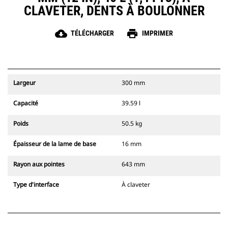
CLAVETER, DENTS À BOULONNER
cloud_download
print
TÉLÉCHARGER
IMPRIMER
Largeur
300 mm
Capacité
39.59 l
Poids
50.5 kg
Épaisseur de la lame de base
16 mm
Rayon aux pointes
643 mm
Type d'interface
À claveter