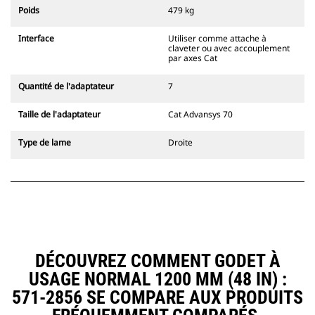
l'accouplement, toujours dans le
Poids
479 kg
champ de vision du conducteur.
Les attaches à accouplement par
Interface
Utiliser comme attache à
axes Cat sont compatibles avec les
claveter ou avec accouplement
pelles hydrauliques à chaînes 311-
par axes Cat
352 et toutes les pelles sur pneus.
Des attaches à largeur de
Quantité de l'adaptateur
7
tranchée sont également
disponibles.
Taille de l'adaptateur
Cat Advansys 70
Les équipements compatibles avec
le système d'attache spéciale CW
Type de lame
Droite
utilisent des charnières d'attache
rapide fixes. Les attaches spéciales
CW sont dotées d'un système de
fermeture par cale de verrouillage
pour assurer la fixation des
équipements.
Les attaches spéciales CW sont
disponibles pour toutes les pelles
DÉCOUVREZ COMMENT GODET À
hydrauliques à chaines et sur
USAGE NORMAL 1200 MM (48 IN) :
pneus.
571-2856 SE COMPARE AUX PRODUITS