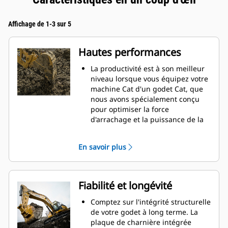
Affichage de 1-3 sur 5
Hautes performances
La productivité est à son meilleur
niveau lorsque vous équipez votre
machine Cat d'un godet Cat, que
nous avons spécialement conçu
pour optimiser la force
d'arrachage et la puissance de la
machine.
Le profil d'enveloppe à rayon
En savoir plus
double améliore le flux des
matières dans le godet. Le
dégagement de talon accru
garantit que le fond du godet ne
Fiabilité et longévité
frotte pas, ce qui réduit les coûts
d'entretien.
Comptez sur l'intégrité structurelle
La consommation de carburant est
de votre godet à long terme. La
maximale lors de l'excavation. Les
plaque de charnière intégrée