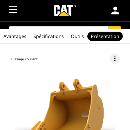
person
SEARCH
search
Avantages
Spécifications
Outils
Présentation
more_vert
Usage courant