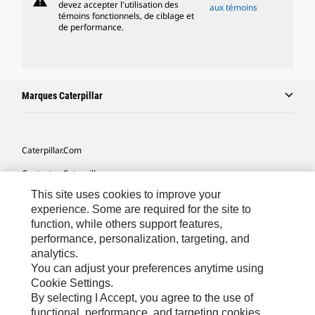
warning
devez accepter l'utilisation des
aux témoins
témoins fonctionnels, de ciblage et
de performance.
Marques Caterpillar
Caterpillar.com
Contacter Caterpillar
This site uses cookies to improve your
Mes Préférences Marketing
experience. Some are required for the site to
Plan Du Site
function, while others support features,
performance, personalization, targeting, and
Cookie Settings
analytics.
Légales
You can adjust your preferences anytime using
Cookie Settings.
Confidentialité
By selecting I Accept, you agree to the use of
functional, performance, and targeting cookies.