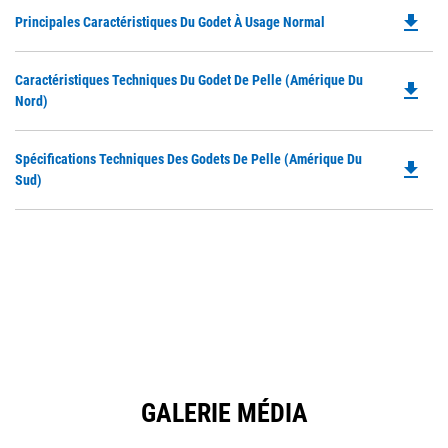
file_download
Do
Principales Caractéristiques Du Godet À Usage Normal
P
O
Do
Caractéristiques Techniques Du Godet De Pelle (Amérique Du
in
file_download
P
Nord)
a
O
N
in
Ta
Do
Spécifications Techniques Des Godets De Pelle (Amérique Du
a
file_download
P
Sud)
N
O
Ta
in
a
N
Ta
GALERIE MÉDIA