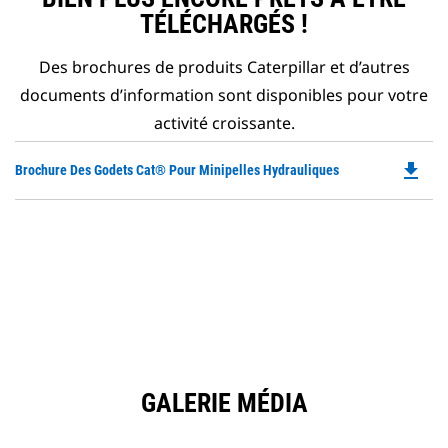
TÉLÉCHARGÉS !
Des brochures de produits Caterpillar et d’autres
documents d’information sont disponibles pour votre
activité croissante.
file_download
Do
Brochure Des Godets Cat® Pour Minipelles Hydrauliques
P
O
in
a
N
Ta
GALERIE MÉDIA