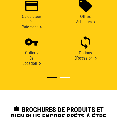
Calculateur
Offres
De
Actuelles
Paiement
Options
Options
De
D'occasion
Location
assignment
BROCHURES DE PRODUITS ET
BIEN PLUS ENCORE PRÊTS À ÊTRE