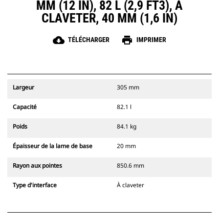
MM (12 IN), 82 L (2,9 FT3), À
CLAVETER, 40 MM (1,6 IN)
cloud_download
print
TÉLÉCHARGER
IMPRIMER
Largeur
305 mm
Capacité
82.1 l
Poids
84.1 kg
Épaisseur de la lame de base
20 mm
Rayon aux pointes
850.6 mm
Type d'interface
À claveter