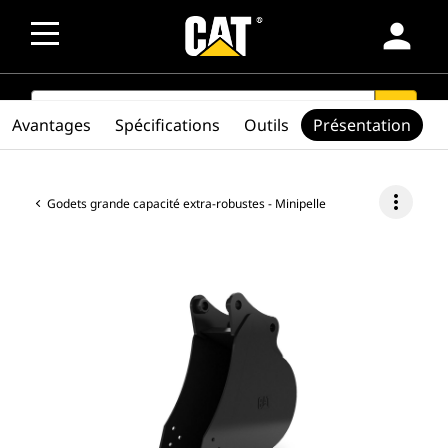
person
SEARCH
search
Avantages
Spécifications
Outils
Présentation
more_vert
Godets grande capacité extra-robustes - Minipelle