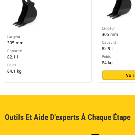
Largeur
305 mm
Largeur
305 mm
Capacité
82 9 l
Capacité
82.1 l
Poids
84 kg
Poids
84.1 kg
Voir
Outils Et Aide D'experts À Chaque Étape