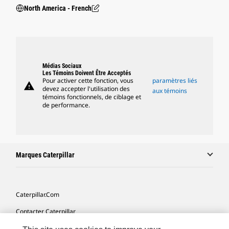
North America - French
Médias Sociaux
Les Témoins Doivent Être Acceptés
Pour activer cette fonction, vous
paramètres liés
warning
devez accepter l'utilisation des
aux témoins
témoins fonctionnels, de ciblage et
de performance.
Marques Caterpillar
Caterpillar.com
Contacter Caterpillar
Mes Préférences Marketing