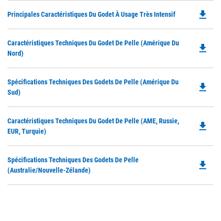
file_download
Do
Principales Caractéristiques Du Godet À Usage Très Intensif
P
O
Do
Caractéristiques Techniques Du Godet De Pelle (Amérique Du
in
file_download
P
Nord)
a
O
N
in
Ta
Do
Spécifications Techniques Des Godets De Pelle (Amérique Du
a
file_download
P
Sud)
N
O
Ta
in
Do
Caractéristiques Techniques Du Godet De Pelle (AME, Russie,
a
file_download
P
EUR, Turquie)
N
O
Ta
in
Do
Spécifications Techniques Des Godets De Pelle
a
file_download
P
(Australie/Nouvelle-Zélande)
N
O
Ta
in
a
N