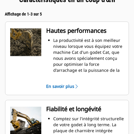
Affichage de 1-3 sur 5
Hautes performances
La productivité est à son meilleur
niveau lorsque vous équipez votre
machine Cat d'un godet Cat, que
nous avons spécialement conçu
pour optimiser la force
d'arrachage et la puissance de la
machine.
Le profil d'enveloppe à rayon
En savoir plus
double améliore le flux des
matières dans le godet. Le
dégagement de talon accru
garantit que le fond du godet ne
Fiabilité et longévité
frotte pas, ce qui réduit les coûts
d'entretien.
Comptez sur l'intégrité structurelle
La consommation de carburant est
de votre godet à long terme. La
maximale lors de l'excavation. Les
plaque de charnière intégrée