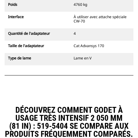
l'accouplement, toujours dans le
Poids
4760 kg
champ de vision du conducteur.
Les attaches à accouplement par
Interface
À utiliser avec attache spéciale
axes Cat sont compatibles avec les
CW-70
pelles hydrauliques à chaînes 311-
352 et toutes les pelles sur pneus.
Quantité de l'adaptateur
4
Des attaches à largeur de
tranchée sont également
Taille de l'adaptateur
Cat Advansys 170
disponibles.
Les équipements compatibles avec
Type de lame
Lame en V
le système d'attache spéciale CW
utilisent des charnières d'attache
rapide fixes. Les attaches spéciales
CW sont dotées d'un système de
fermeture par cale de verrouillage
pour assurer la fixation des
équipements.
Les attaches spéciales CW sont
DÉCOUVREZ COMMENT GODET À
disponibles pour toutes les pelles
USAGE TRÈS INTENSIF 2 050 MM
hydrauliques à chaines et sur
pneus.
(81 IN) : 519-5404 SE COMPARE AUX
PRODUITS FRÉQUEMMENT COMPARÉS.