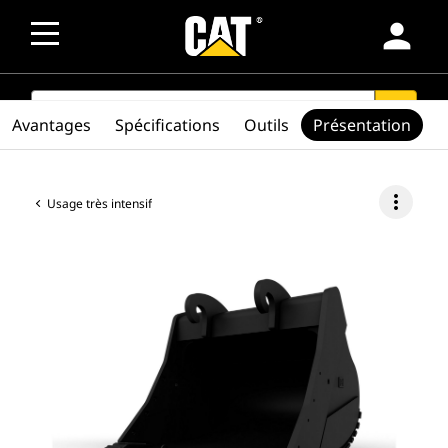
person
SEARCH
search
Avantages
Spécifications
Outils
Présentation
more_vert
Usage très intensif