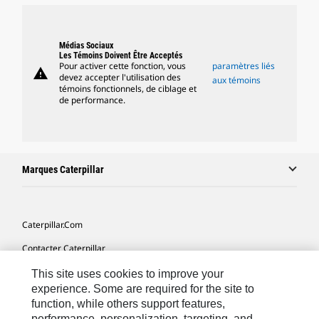
Médias Sociaux
Les Témoins Doivent Être Acceptés
Pour activer cette fonction, vous
paramètres liés
warning
devez accepter l'utilisation des
aux témoins
témoins fonctionnels, de ciblage et
de performance.
Marques Caterpillar
Caterpillar.com
Contacter Caterpillar
Mes Préférences Marketing
This site uses cookies to improve your
experience. Some are required for the site to
Plan Du Site
function, while others support features,
performance, personalization, targeting, and
Cookie Settings