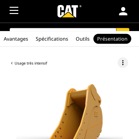
person
SEARCH
search
Avantages
Spécifications
Outils
Présentation
more_vert
Usage très intensif