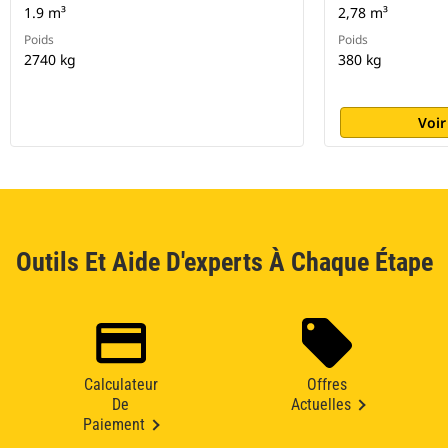
1.9 m³
2,78 m³
Poids
Poids
2740 kg
380 kg
Voir
Outils Et Aide D'experts À Chaque Étape
Calculateur
Offres
De
Actuelles
Paiement