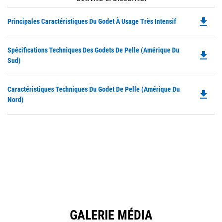
file_download
Do
Principales Caractéristiques Du Godet À Usage Très Intensif
P
O
Do
Spécifications Techniques Des Godets De Pelle (Amérique Du
in
file_download
P
Sud)
a
O
N
in
Ta
Do
Caractéristiques Techniques Du Godet De Pelle (Amérique Du
a
file_download
P
Nord)
N
O
Ta
in
a
N
Ta
GALERIE MÉDIA