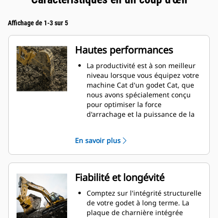
Affichage de 1-3 sur 5
Hautes performances
La productivité est à son meilleur
niveau lorsque vous équipez votre
machine Cat d'un godet Cat, que
nous avons spécialement conçu
pour optimiser la force
d'arrachage et la puissance de la
machine.
Le profil d'enveloppe à rayon
En savoir plus
double améliore le flux des
matières dans le godet. Le
dégagement de talon accru
garantit que le fond du godet ne
Fiabilité et longévité
frotte pas, ce qui réduit les coûts
d'entretien.
Comptez sur l'intégrité structurelle
La consommation de carburant est
de votre godet à long terme. La
maximale lors de l'excavation. Les
plaque de charnière intégrée