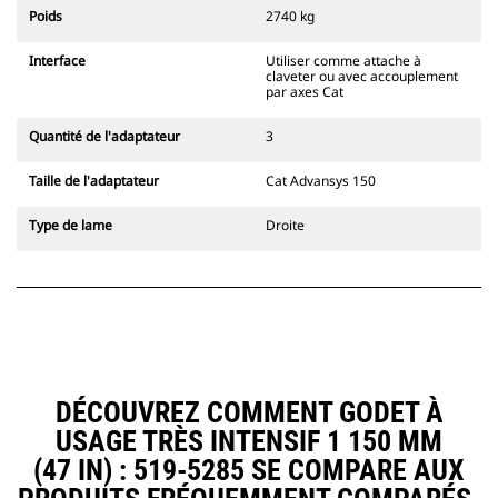
l'accouplement, toujours dans le
Poids
2740 kg
champ de vision du conducteur.
Les attaches à accouplement par
Interface
Utiliser comme attache à
axes Cat sont compatibles avec les
claveter ou avec accouplement
pelles hydrauliques à chaînes 311-
par axes Cat
352 et toutes les pelles sur pneus.
Des attaches à largeur de
Quantité de l'adaptateur
3
tranchée sont également
disponibles.
Taille de l'adaptateur
Cat Advansys 150
Les équipements compatibles avec
le système d'attache spéciale CW
Type de lame
Droite
utilisent des charnières d'attache
rapide fixes. Les attaches spéciales
CW sont dotées d'un système de
fermeture par cale de verrouillage
pour assurer la fixation des
équipements.
Les attaches spéciales CW sont
disponibles pour toutes les pelles
DÉCOUVREZ COMMENT GODET À
hydrauliques à chaines et sur
USAGE TRÈS INTENSIF 1 150 MM
pneus.
(47 IN) : 519-5285 SE COMPARE AUX