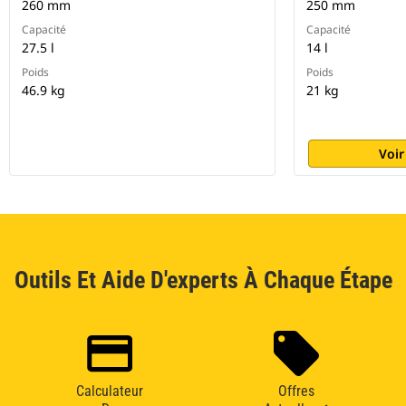
260 mm
250 mm
Capacité
Capacité
27.5 l
14 l
Poids
Poids
46.9 kg
21 kg
Voir
Outils Et Aide D'experts À Chaque Étape
Calculateur
Offres