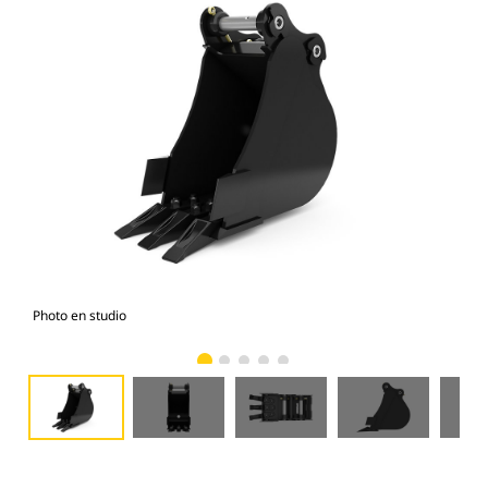
Photo en studio
Vue