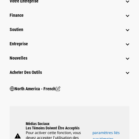
Votre Entreprise
Finance
Soutien
Entreprise
Nouvelles
Acheter Des Outils
North America - French
Médias Sociaux
Les Témoins Doivent Être Acceptés
Pour activer cette fonction, vous
paramètres liés
warning
devez accepter l'utilisation des
aux témoins