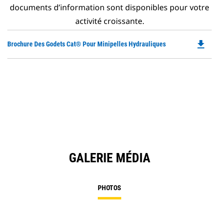
documents d’information sont disponibles pour votre
activité croissante.
file_download
Do
Brochure Des Godets Cat® Pour Minipelles Hydrauliques
P
O
in
a
N
Ta
GALERIE MÉDIA
PHOTOS