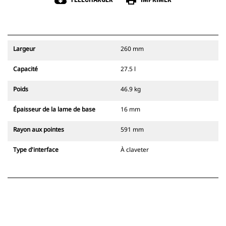
cloud_download
print
Largeur
260 mm
Capacité
27.5 l
Poids
46.9 kg
Épaisseur de la lame de base
16 mm
Rayon aux pointes
591 mm
Type d'interface
À claveter