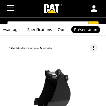
person
SEARCH
search
Avantages
Spécifications
Outils
Présentation
more_vert
Godets d'excavation - Minipelle