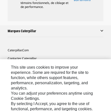
témoins fonctionnels, de ciblage et
de performance.
Marques Caterpillar
Caterpillar.com
Contacter Caterpillar
Mes Préférences Marketing
This site uses cookies to improve your
experience. Some are required for the site to
Plan Du Site
function, while others support features,
performance, personalization, targeting, and
Cookie Settings
analytics.
Légales
You can adjust your preferences anytime using
Cookie Settings.
Confidentialité
By selecting I Accept, you agree to the use of
functional, performance, and targeting cookies.