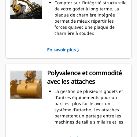
d'entretien.
Comptez sur l'intégrité structurelle
La consommation de carburant est
de votre godet à long terme. La
maximale lors de l'excavation. Les
plaque de charnière intégrée
godets Cat sont conçus pour
permet de mieux répartir les
creuser dans les matériaux
forces qu'avec une plaque de
rapidement afin d'améliorer
charnière à souder.
l'efficacité de fonctionnement
Les godets Cat sont fabriqués en
globale de votre machine.
acier haute résistance et sont
En savoir plus
Chargez plus de matière plus
résistants à l'abrasion, en
rapidement. La forme et les barres
particulier pour les composants
latérales du godet permettent une
d'usure excessive.
rétention optimale des matériaux
Protégez les zones d'usure
Polyvalence et commodité
dans le godet à chaque charge.
excessive les plus importantes de
avec les attaches
votre godet avec les outils
d'attaque du sol Cat
(GET). Les
®
La gestion de plusieurs godets et
protecteurs de longerons et les
d'autres équipements pour un
couteaux latéraux permettent de
parc est plus facile avec un
préserver les pièces du godet qui
système d'attache. Les attaches
entrent en contact et traversent
permettent un partage entre les
les matériaux le plus souvent.
machines de taille similaire et les
Réduisez les coûts d'entretien en
équipements peuvent être
choisissant le bon outil d'attaque
changés en quelques secondes