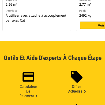
2,56 m³
2.77 m³
Interface
Poids
À utiliser avec attache à accouplement
2492 kg
par axes Cat
Voir
Outils Et Aide D'experts À Chaque Étape
Calculateur
Offres
De
Actuelles
Paiement