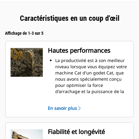
Caractéristiques en un coup d'œil
Affichage de 1-3 sur 5
Hautes performances
La productivité est à son meilleur
niveau lorsque vous équipez votre
machine Cat d'un godet Cat, que
nous avons spécialement conçu
pour optimiser la force
d'arrachage et la puissance de la
machine.
Le profil d'enveloppe à rayon
En savoir plus
double améliore le flux des
matières dans le godet. Le
dégagement de talon accru
garantit que le fond du godet ne
Fiabilité et longévité
frotte pas, ce qui réduit les coûts