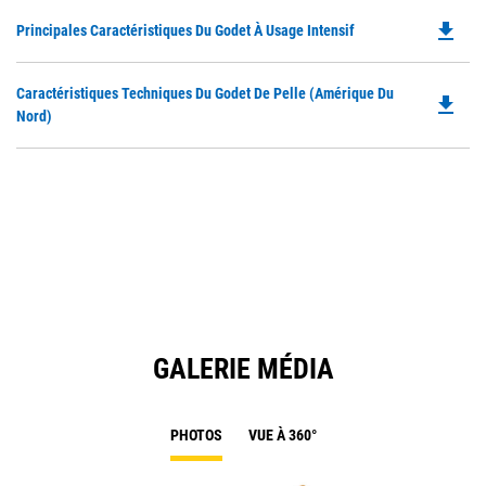
file_download
Do
Principales Caractéristiques Du Godet À Usage Intensif
P
O
Do
Caractéristiques Techniques Du Godet De Pelle (Amérique Du
in
file_download
P
Nord)
a
O
N
in
Ta
a
N
Ta
GALERIE MÉDIA
PHOTOS
VUE À 360°