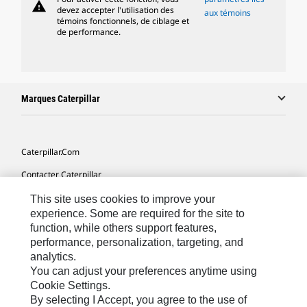
warning
devez accepter l'utilisation des
aux témoins
témoins fonctionnels, de ciblage et
de performance.
Marques Caterpillar
Caterpillar.com
Contacter Caterpillar
Mes Préférences Marketing
This site uses cookies to improve your
experience. Some are required for the site to
Plan Du Site
function, while others support features,
performance, personalization, targeting, and
Cookie Settings
analytics.
Légales
You can adjust your preferences anytime using
Cookie Settings.
Confidentialité
By selecting I Accept, you agree to the use of