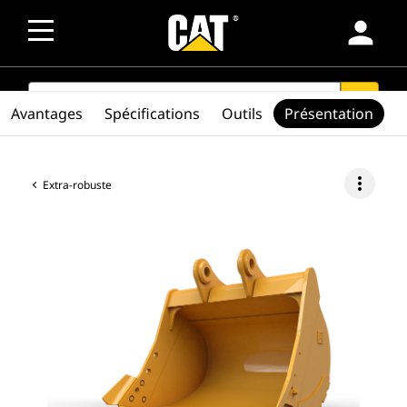
person
SEARCH
search
Avantages
Spécifications
Outils
Présentation
more_vert
Extra-robuste