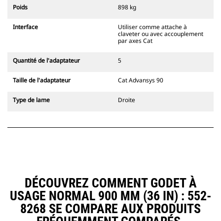
l'accouplement, toujours dans le
Poids
898 kg
champ de vision du conducteur.
Les attaches à accouplement par
Interface
Utiliser comme attache à
axes Cat sont compatibles avec les
claveter ou avec accouplement
pelles hydrauliques à chaînes 311-
par axes Cat
352 et toutes les pelles sur pneus.
Des attaches à largeur de
Quantité de l'adaptateur
5
tranchée sont également
disponibles.
Taille de l'adaptateur
Cat Advansys 90
Les équipements compatibles avec
le système d'attache spéciale CW
Type de lame
Droite
utilisent des charnières d'attache
rapide fixes. Les attaches spéciales
CW sont dotées d'un système de
fermeture par cale de verrouillage
pour assurer la fixation des
équipements.
Les attaches spéciales CW sont
disponibles pour toutes les pelles
DÉCOUVREZ COMMENT GODET À
hydrauliques à chaines et sur
USAGE NORMAL 900 MM (36 IN) : 552-
pneus.
8268 SE COMPARE AUX PRODUITS