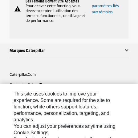
Les Témoins Doivent Être Acceptés
Pour activer cette fonction, vous
paramètres liés
warning
devez accepter l'utilisation des
aux témoins
témoins fonctionnels, de ciblage et
de performance.
Marques Caterpillar
Caterpillar.com
Contacter Caterpillar
This site uses cookies to improve your
Mes Préférences Marketing
experience. Some are required for the site to
Plan Du Site
function, while others support features,
performance, personalization, targeting, and
Cookie Settings
analytics.
Légales
You can adjust your preferences anytime using
Cookie Settings.
Confidentialité