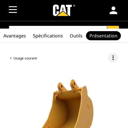
person
SEARCH
search
Avantages
Spécifications
Outils
Présentation
more_vert
Usage courant