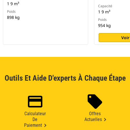
1 9 m³
Capacité
Poids
1 9 m³
898 kg
Poids
954 kg
Voir
Outils Et Aide D'experts À Chaque Étape
Calculateur
Offres
De
Actuelles
Paiement