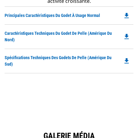
activité croissante.
file_download
Do
Principales Caractéristiques Du Godet À Usage Normal
P
O
Do
Caractéristiques Techniques Du Godet De Pelle (Amérique Du
in
file_download
P
Nord)
a
O
N
in
Ta
Do
Spécifications Techniques Des Godets De Pelle (Amérique Du
a
file_download
P
Sud)
N
O
Ta
in
a
N
Ta
GALERIE MÉDIA