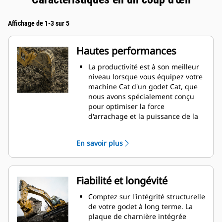
Affichage de 1-3 sur 5
Hautes performances
La productivité est à son meilleur
niveau lorsque vous équipez votre
machine Cat d'un godet Cat, que
nous avons spécialement conçu
pour optimiser la force
d'arrachage et la puissance de la
machine.
Le profil d'enveloppe à rayon
En savoir plus
double améliore le flux des
matières dans le godet. Le
dégagement de talon accru
garantit que le fond du godet ne
Fiabilité et longévité
frotte pas, ce qui réduit les coûts
d'entretien.
Comptez sur l'intégrité structurelle
La consommation de carburant est
de votre godet à long terme. La
maximale lors de l'excavation. Les
plaque de charnière intégrée