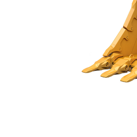
Godet À Usage Très Intensif 900 Mm (36 In) : 552-8172
Ava
Modifier le modèle