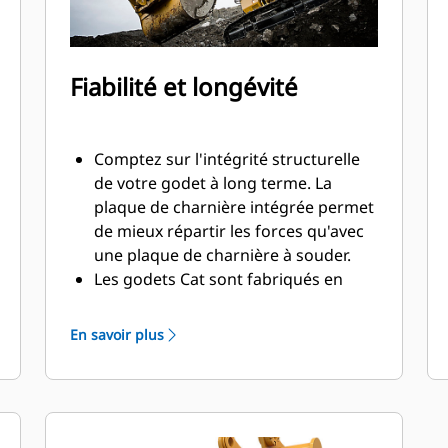
Fiabilité et longévité
Comptez sur l'intégrité structurelle
de votre godet à long terme. La
plaque de charnière intégrée permet
de mieux répartir les forces qu'avec
une plaque de charnière à souder.
Les godets Cat sont fabriqués en
acier d'une grande robustelle et sont
résistants à l'abrasion, en particulier
En savoir plus
dans les zones d'usure excessive.
Avec les outils d'attaque du sol Cat
(GET), protégez les zones d'usure
excessive les plus importantes de
votre godet lorsqu'il entre en contact