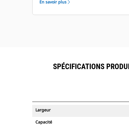
En savoir plus
ressources peuvent être visualisés
®
dans VisionLink
avec les
équipements dotés de Product Link
™
.
Sécurisez vos ressources. Les godets
équipés du système de suivi des
ressources envoient une alerte s'ils
quittent les limites d'un site, faciles à
définir.
SPÉCIFICATIONS PRODUI
Largeur
Capacité