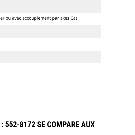
hydrauliques à chaines et sur pneus.
ter ou avec accouplement par axes Cat
 : 552-8172 SE COMPARE AUX