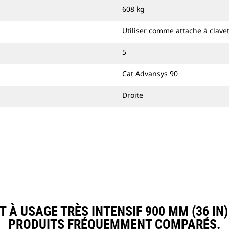
plus profondément dans ces
608 kg
matériaux résistants et de les guider
dans le godet.
Utiliser comme attache à clave
Vous pouvez fixer le godet à usage
très intensif directement sur la
5
machine ou l'utiliser avec une
Cat Advansys 90
attache à accouplement par axes Cat
ou une attache spéciale CW.
Droite
 USAGE TRÈS INTENSIF 900 MM (36 IN)
PRODUITS FRÉQUEMMENT COMPARÉS.