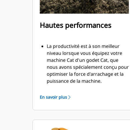
Hautes performances
La productivité est à son meilleur
niveau lorsque vous équipez votre
machine Cat d'un godet Cat, que
nous avons spécialement conçu pour
optimiser la force d'arrachage et la
puissance de la machine.
Le profil d'enveloppe à rayon double
améliore le flux des matières dans le
En savoir plus
godet. Le dégagement de talon accru
garantit que le fond du godet ne
frotte pas, ce qui réduit les coûts
d'entretien.
La consommation de carburant est