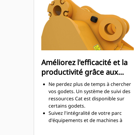
maximale lors de l'excavation. Les
godets Cat sont conçus pour creuser
dans les matériaux rapidement afin
d'améliorer l'efficacité de
fonctionnement globale de votre
machine.
Chargez plus de matière plus
rapidement. La forme et les barres
Améliorez l'efficacité et la
latérales du godet permettent une
productivité grâce aux
rétention optimale des matériaux
dans le godet à chaque charge.
technologies Cat Connect
Ne perdez plus de temps à chercher
intégrées
vos godets. Un système de suivi des
ressources Cat est disponible sur
certains godets.
Suivez l'intégralité de votre parc
d'équipements et de machines à
partir d'une seule source. Les godets
équipés du système de suivi des