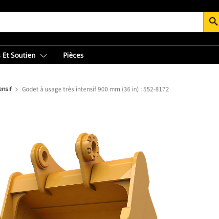
searc
 Et Soutien
Pièces
ensif
Godet à usage très intensif 900 mm (36 in) : 552-8172