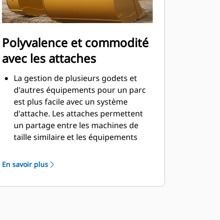
Polyvalence et commodité
avec les attaches
La gestion de plusieurs godets et
d'autres équipements pour un parc
est plus facile avec un système
d'attache. Les attaches permettent
un partage entre les machines de
taille similaire et les équipements
peuvent être changés en quelques
secondes sans quitter la sécurité de
En savoir plus
la cabine.
Les godets pouvant être fixés
directement sur la machine sont
également compatibles avec les
attaches à accouplement par axes