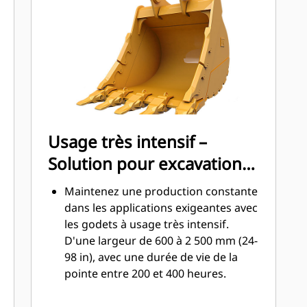
avec les matériaux.
®
Avec les outils d'attaque du sol Cat
™
Advansys
(GET), augmentez la
productivité pour les applications
exigeantes, facilitez la pénétration
dans les tas et réduisez les temps de
cycle.
Fixez et retirez les pointes en un
Usage très intensif –
tournemain grâce au système
Solution pour excavation
d'outils d'attaque du sol (GET)
Advansys sans marteau.
dynamique
Maintenez une production constante
Le système de retenue CapSure vous
dans les applications exigeantes avec
permet de verrouiller en toute
les godets à usage très intensif.
sécurité les pointes et porte-pointes
D'une largeur de 600 à 2 500 mm (24-
à l'aide de simples outils manuels de
98 in), avec une durée de vie de la
base.
pointe entre 200 et 400 heures.
Réduisez les coûts d'entretien en
Les applications principales pour les
choisissant le bon outil d'attaque du
godets à usage très intensif