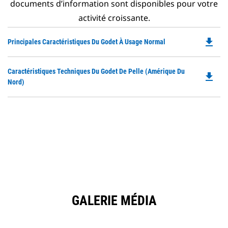
documents d’information sont disponibles pour votre
activité croissante.
file_download
Do
Principales Caractéristiques Du Godet À Usage Normal
P
O
Do
Caractéristiques Techniques Du Godet De Pelle (Amérique Du
in
file_download
P
Nord)
a
O
N
in
Ta
a
N
Ta
GALERIE MÉDIA