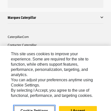
Marques Caterpillar
Caterpillar.com
Contacter Caterpillar
Mes Préférences Marketing
This site uses cookies to improve your
experience. Some are required for the site to
Plan Du Site
function, while others support features,
performance, personalization, targeting, and
Cookie Settings
analytics.
Légales
You can adjust your preferences anytime using
Cookie Settings.
Confidentialité
By selecting I Accept, you agree to the use of
functional, performance, and targeting cookies.
North America - French
© 2026 Caterpillar. Tous droits réservés.
Cookie Settings
I Accept