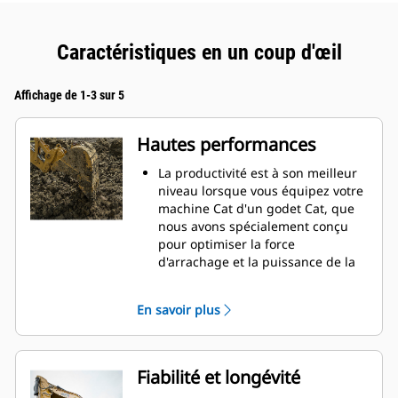
Caractéristiques en un coup d'œil
Affichage de 1-3 sur 5
Hautes performances
La productivité est à son meilleur
niveau lorsque vous équipez votre
machine Cat d'un godet Cat, que
nous avons spécialement conçu
pour optimiser la force
d'arrachage et la puissance de la
machine.
Le profil d'enveloppe à rayon
En savoir plus
double améliore le flux des
matières dans le godet. Le
dégagement de talon accru
garantit que le fond du godet ne
Fiabilité et longévité
frotte pas, ce qui réduit les coûts