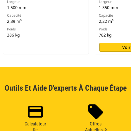
Largeur
Largeur
1 500 mm
1 350 mm
Capacité
Capacité
2,39 m³
2,22 m³
Poids
Poids
386 kg
782 kg
Voir
Outils Et Aide D'experts À Chaque Étape
Calculateur
Offres
De
Actuelles