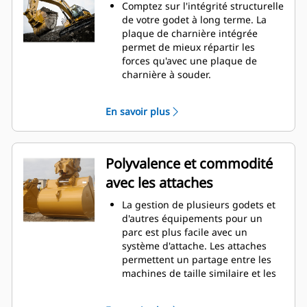
d'entretien.
Comptez sur l'intégrité structurelle
La consommation de carburant est
de votre godet à long terme. La
maximale lors de l'excavation. Les
plaque de charnière intégrée
godets Cat sont conçus pour
permet de mieux répartir les
creuser dans les matériaux
forces qu'avec une plaque de
rapidement afin d'améliorer
charnière à souder.
l'efficacité de fonctionnement
Les godets Cat sont fabriqués en
globale de votre machine.
acier haute résistance et sont
En savoir plus
Chargez plus de matière plus
résistants à l'abrasion, en
rapidement. La forme et les barres
particulier pour les composants
latérales du godet permettent une
d'usure excessive.
rétention optimale des matériaux
Protégez les zones d'usure
Polyvalence et commodité
dans le godet à chaque charge.
excessive les plus importantes de
avec les attaches
votre godet avec les outils
d'attaque du sol Cat
(GET). Les
®
La gestion de plusieurs godets et
protecteurs de longerons et les
d'autres équipements pour un
couteaux latéraux permettent de
parc est plus facile avec un
préserver les pièces du godet qui
système d'attache. Les attaches
entrent en contact et traversent
permettent un partage entre les
les matériaux le plus souvent.
machines de taille similaire et les
Réduisez les coûts d'entretien en
équipements peuvent être
choisissant le bon outil d'attaque
changés en quelques secondes