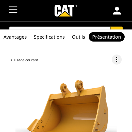
person
SEARCH
search
Avantages
Spécifications
Outils
Présentation
more_vert
Usage courant