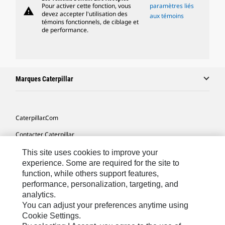
Pour activer cette fonction, vous
paramètres liés
warning
devez accepter l'utilisation des
aux témoins
témoins fonctionnels, de ciblage et
de performance.
Marques Caterpillar
Caterpillar.com
Contacter Caterpillar
Mes Préférences Marketing
This site uses cookies to improve your
experience. Some are required for the site to
Plan Du Site
function, while others support features,
performance, personalization, targeting, and
Cookie Settings
analytics.
Légales
You can adjust your preferences anytime using
Cookie Settings.
Confidentialité