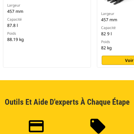
Largeur
457 mm
Largeur
Capacité
457 mm
87.8 l
Capacité
Poids
82 9 l
88.19 kg
Poids
82 kg
Voir
Outils Et Aide D'experts À Chaque Étape