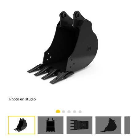
Photo en studio
Vue