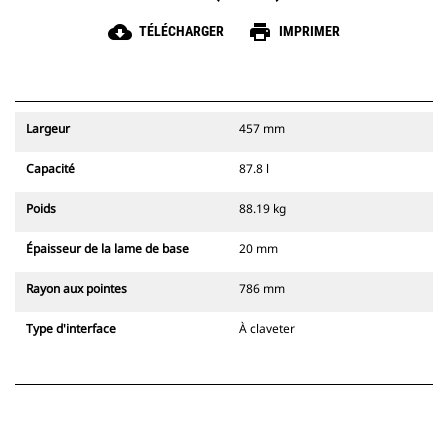
cloud_download
print
TÉLÉCHARGER
IMPRIMER
Largeur
457 mm
Capacité
87.8 l
Poids
88.19 kg
Épaisseur de la lame de base
20 mm
Rayon aux pointes
786 mm
Type d'interface
À claveter