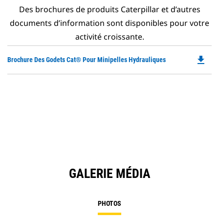
Des brochures de produits Caterpillar et d’autres
documents d’information sont disponibles pour votre
activité croissante.
file_download
Do
Brochure Des Godets Cat® Pour Minipelles Hydrauliques
P
O
in
a
N
Ta
GALERIE MÉDIA
PHOTOS