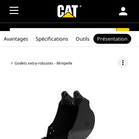
person
SEARCH
search
Avantages
Spécifications
Outils
Présentation
more_vert
Godets extra-robustes - Minipelle