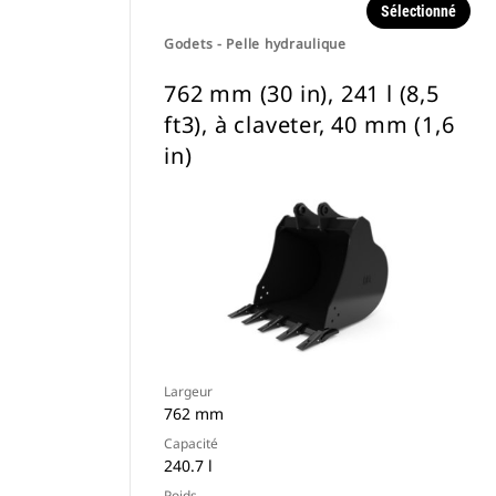
Sélectionné
Godets - Pelle hydraulique
762 mm (30 in), 241 l (8,5
ft3), à claveter, 40 mm (1,6
in)
Largeur
762 mm
Capacité
240.7 l
Poids