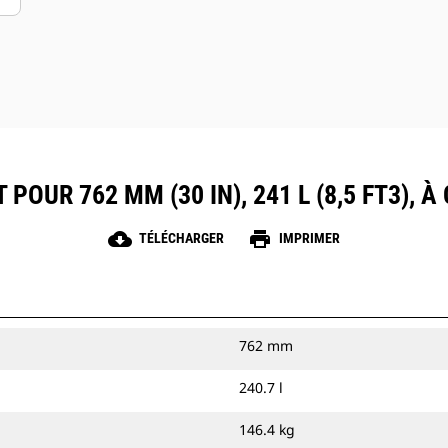
POUR 762 MM (30 IN), 241 L (8,5 FT3), À 
cloud_download
print
TÉLÉCHARGER
IMPRIMER
762 mm
240.7 l
146.4 kg