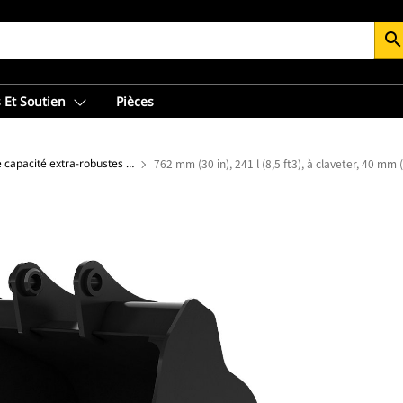
searc
 Et Soutien
Pièces
Godets grande capacité extra-robustes - Minipelle
762 mm (30 in), 241 l (8,5 ft3), à claveter, 40 mm (