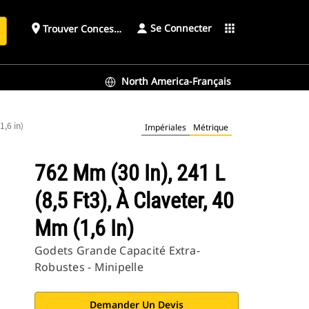
Se Connecter
place
apps
Trouver Concessionnaire
h
North America-Français
1,6 in)
Impériales
Métrique
762 Mm (30 In), 241 L
(8,5 Ft3), À Claveter, 40
Mm (1,6 In)
Godets Grande Capacité Extra-
Robustes - Minipelle
Demander Un Devis