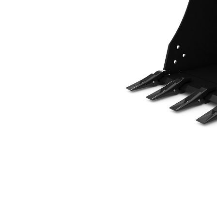
762 Mm (30 In), 241 L (8,5 Ft3), À Claveter, 40 Mm (1,6 In)
Ava
Modifier le modèle