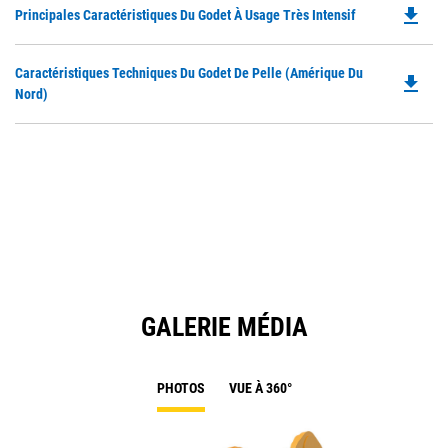
file_download
Do
Principales Caractéristiques Du Godet À Usage Très Intensif
P
O
Do
Caractéristiques Techniques Du Godet De Pelle (Amérique Du
in
file_download
P
Nord)
a
O
N
in
Ta
a
N
Ta
GALERIE MÉDIA
PHOTOS
VUE À 360°