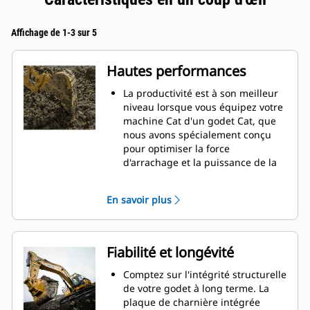
Affichage de 1-3 sur 5
Hautes performances
La productivité est à son meilleur
niveau lorsque vous équipez votre
machine Cat d'un godet Cat, que
nous avons spécialement conçu
pour optimiser la force
d'arrachage et la puissance de la
machine.
Le profil d'enveloppe à rayon
En savoir plus
double améliore le flux des
matières dans le godet. Le
dégagement de talon accru
garantit que le fond du godet ne
Fiabilité et longévité
frotte pas, ce qui réduit les coûts
d'entretien.
Comptez sur l'intégrité structurelle
La consommation de carburant est
de votre godet à long terme. La
maximale lors de l'excavation. Les
plaque de charnière intégrée