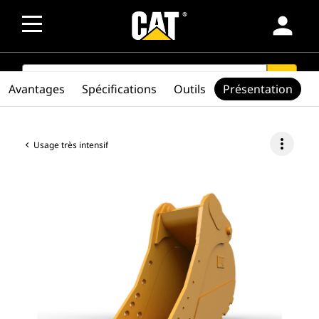
person
SEARCH
search
Avantages
Spécifications
Outils
Présentation
more_vert
Usage très intensif