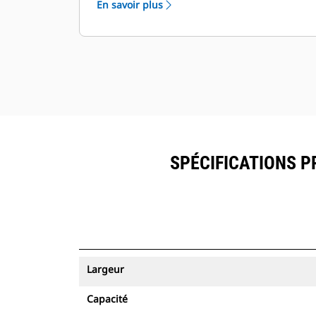
En savoir plus
peuvent être visualisés dans
®
VisionLink
avec les équipements
™
dotés de Product Link
.
Sécurisez vos ressources. Les godets
équipés du suivi des ressources
envoient une alerte s'ils quittent les
limites d'un site faciles à définir.
SPÉCIFICATIONS P
Largeur
Capacité