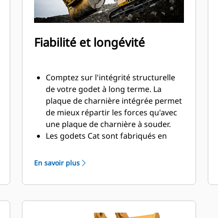
Fiabilité et longévité
Comptez sur l'intégrité structurelle
de votre godet à long terme. La
plaque de charnière intégrée permet
de mieux répartir les forces qu'avec
une plaque de charnière à souder.
Les godets Cat sont fabriqués en
acier haute résistance et sont
résistants à l'abrasion, en particulier
En savoir plus
pour les composants d'usure
excessive.
Protégez les zones d'usure excessive
les plus importantes de votre godet
®
avec les outils d'attaque du sol Cat