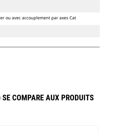
hydrauliques à chaines et sur pneus.
ter ou avec accouplement par axes Cat
) SE COMPARE AUX PRODUITS