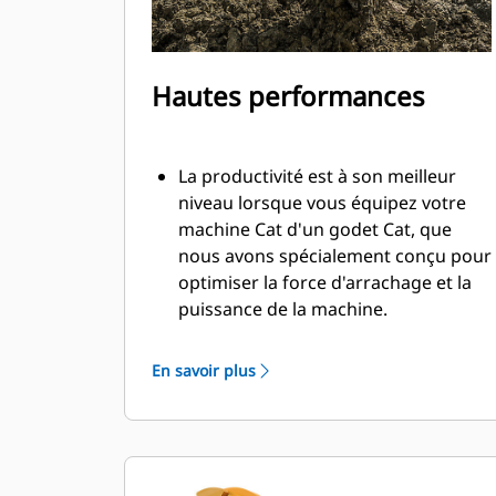
Hautes performances
La productivité est à son meilleur
niveau lorsque vous équipez votre
machine Cat d'un godet Cat, que
nous avons spécialement conçu pour
optimiser la force d'arrachage et la
puissance de la machine.
Le profil d'enveloppe à rayon double
améliore le flux des matières dans le
En savoir plus
godet. Le dégagement de talon accru
garantit que le fond du godet ne
frotte pas, ce qui réduit les coûts
d'entretien.
La consommation de carburant est