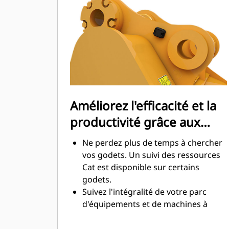
maximale lors de l'excavation. Les
godets Cat sont conçus pour creuser
dans les matériaux rapidement afin
d'améliorer l'efficacité de
fonctionnement globale de votre
machine.
Chargez plus de matière plus
rapidement. La forme et les barres
Améliorez l'efficacité et la
latérales du godet permettent une
productivité grâce aux
rétention optimale des matériaux
dans le godet à chaque charge.
technologies Cat Connect
Ne perdez plus de temps à chercher
intégrées
vos godets. Un suivi des ressources
Cat est disponible sur certains
godets.
Suivez l'intégralité de votre parc
d'équipements et de machines à
partir d'une seule source. Les godets
équipés du suivi des ressources