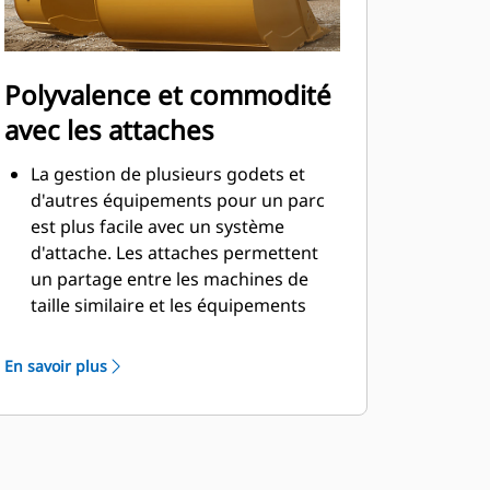
Polyvalence et commodité
avec les attaches
La gestion de plusieurs godets et
d'autres équipements pour un parc
est plus facile avec un système
d'attache. Les attaches permettent
un partage entre les machines de
taille similaire et les équipements
peuvent être changés en quelques
secondes sans quitter la sécurité de
En savoir plus
la cabine.
Les godets pouvant être fixés
directement sur la machine sont
également compatibles avec les
attaches à accouplement par axes