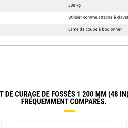
lisse lors du nivellement et du
388 kg
remblayage.
Vous pouvez fixer les godets de
Utiliser comme attache à clave
curage de fossés directement sur la
machine ou les utiliser avec une
Lame de coupe à boulonner
attache à accouplement par axes Cat
ou une attache spéciale CW.
DE CURAGE DE FOSSÉS 1 200 MM (48 IN
FRÉQUEMMENT COMPARÉS.