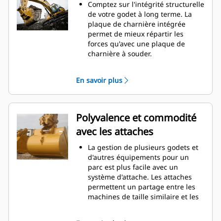
d'entretien.
Comptez sur l'intégrité structurelle
La consommation de carburant est
de votre godet à long terme. La
maximale lors de l'excavation. Les
plaque de charnière intégrée
godets Cat sont conçus pour
permet de mieux répartir les
creuser dans les matériaux
forces qu'avec une plaque de
rapidement afin d'améliorer
charnière à souder.
l'efficacité de fonctionnement
Les godets Cat sont fabriqués en
globale de votre machine.
acier haute résistance et sont
En savoir plus
Chargez plus de matière plus
résistants à l'abrasion, en
rapidement. La forme et les barres
particulier pour les composants
latérales du godet permettent une
d'usure excessive.
rétention optimale des matériaux
Protégez les zones d'usure
Polyvalence et commodité
dans le godet à chaque charge.
excessive les plus importantes de
avec les attaches
votre godet avec les outils
d'attaque du sol Cat
(GET). Les
®
La gestion de plusieurs godets et
protecteurs de longerons et les
d'autres équipements pour un
couteaux latéraux permettent de
parc est plus facile avec un
préserver les pièces du godet qui
système d'attache. Les attaches
entrent en contact et traversent
permettent un partage entre les
les matériaux le plus souvent.
machines de taille similaire et les
Réduisez les coûts d'entretien en
équipements peuvent être
choisissant le bon outil d'attaque
changés en quelques secondes