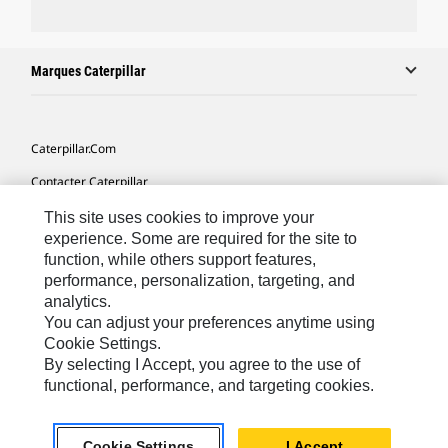
Marques Caterpillar
Caterpillar.com
Contacter Caterpillar
Mes Préférences Marketing
This site uses cookies to improve your
experience. Some are required for the site to
Plan Du Site
function, while others support features,
performance, personalization, targeting, and
Cookie Settings
analytics.
Légales
You can adjust your preferences anytime using
Cookie Settings.
Confidentialité
By selecting I Accept, you agree to the use of
functional, performance, and targeting cookies.
North America - French
© 2026 Caterpillar. Tous droits réservés.
Cookie Settings
I Accept