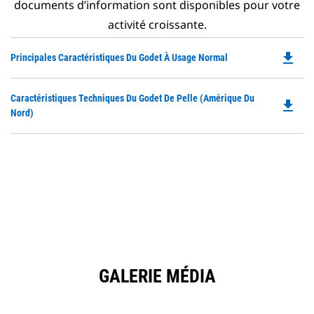
documents d’information sont disponibles pour votre
activité croissante.
file_download
Do
Principales Caractéristiques Du Godet À Usage Normal
P
O
Do
Caractéristiques Techniques Du Godet De Pelle (Amérique Du
in
file_download
P
Nord)
a
O
N
in
Ta
a
N
Ta
GALERIE MÉDIA