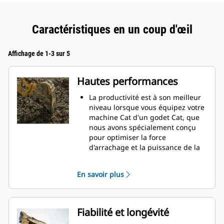
Caractéristiques en un coup d'œil
Affichage de 1-3 sur 5
Hautes performances
La productivité est à son meilleur
niveau lorsque vous équipez votre
machine Cat d'un godet Cat, que
nous avons spécialement conçu
pour optimiser la force
d'arrachage et la puissance de la
machine.
Le profil d'enveloppe à rayon
En savoir plus
double améliore le flux des
matières dans le godet. Le
dégagement de talon accru
garantit que le fond du godet ne
Fiabilité et longévité
frotte pas, ce qui réduit les coûts