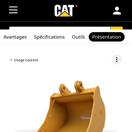
person
SEARCH
search
Avantages
Spécifications
Outils
Présentation
more_vert
Usage courant