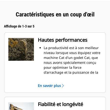
Caractéristiques en un coup d'œil
Affichage de 1-3 sur 5
Hautes performances
La productivité est à son meilleur
niveau lorsque vous équipez votre
machine Cat d'un godet Cat, que
nous avons spécialement conçu
pour optimiser la force
d'arrachage et la puissance de la
machine.
Le profil d'enveloppe à rayon
En savoir plus
double améliore le flux des
matières dans le godet. Le
dégagement de talon accru
garantit que le fond du godet ne
Fiabilité et longévité
frotte pas, ce qui réduit les coûts