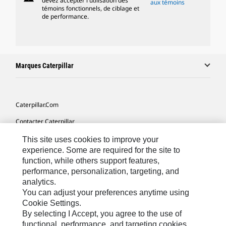
devez accepter l'utilisation des
aux témoins
témoins fonctionnels, de ciblage et
de performance.
Marques Caterpillar
Caterpillar.com
Contacter Caterpillar
Mes Préférences Marketing
This site uses cookies to improve your
experience. Some are required for the site to
Plan Du Site
function, while others support features,
performance, personalization, targeting, and
Cookie Settings
analytics.
Légales
You can adjust your preferences anytime using
Cookie Settings.
Confidentialité
By selecting I Accept, you agree to the use of
functional, performance, and targeting cookies.