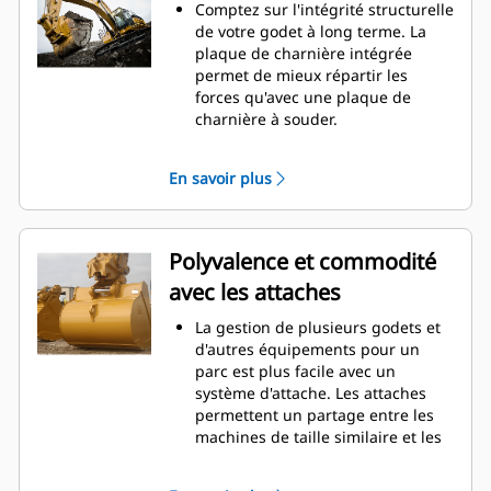
d'entretien.
Comptez sur l'intégrité structurelle
La consommation de carburant est
de votre godet à long terme. La
maximale lors de l'excavation. Les
plaque de charnière intégrée
godets Cat sont conçus pour
permet de mieux répartir les
creuser dans les matériaux
forces qu'avec une plaque de
rapidement afin d'améliorer
charnière à souder.
l'efficacité de fonctionnement
Les godets Cat sont fabriqués en
globale de votre machine.
acier haute résistance et sont
En savoir plus
Chargez plus de matière plus
résistants à l'abrasion, en
rapidement. La forme et les barres
particulier pour les composants
latérales du godet permettent une
d'usure excessive.
rétention optimale des matériaux
Protégez les zones d'usure
Polyvalence et commodité
dans le godet à chaque charge.
excessive les plus importantes de
avec les attaches
votre godet avec les outils
d'attaque du sol Cat
(GET). Les
®
La gestion de plusieurs godets et
protecteurs de longerons et les
d'autres équipements pour un
couteaux latéraux permettent de
parc est plus facile avec un
préserver les pièces du godet qui
système d'attache. Les attaches
entrent en contact et traversent
permettent un partage entre les
les matériaux le plus souvent.
machines de taille similaire et les
Réduisez les coûts d'entretien en
équipements peuvent être
choisissant le bon outil d'attaque
changés en quelques secondes