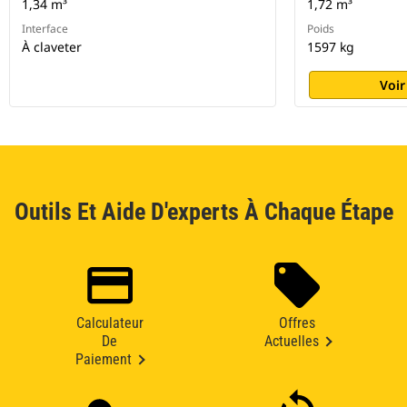
1,34 m³
1,72 m³
Interface
Poids
À claveter
1597 kg
Voir
Outils Et Aide D'experts À Chaque Étape
Calculateur
Offres
De
Actuelles
Paiement