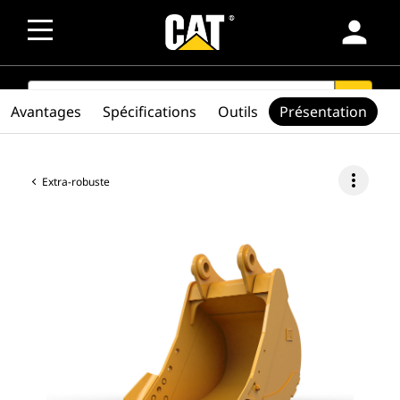
person
SEARCH
search
Avantages
Spécifications
Outils
Présentation
more_vert
Extra-robuste