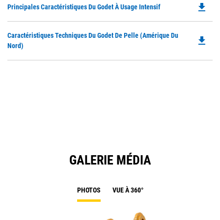
file_download
Do
Principales Caractéristiques Du Godet À Usage Intensif
P
O
Do
Caractéristiques Techniques Du Godet De Pelle (Amérique Du
in
file_download
P
Nord)
a
O
N
in
Ta
a
N
Ta
GALERIE MÉDIA
PHOTOS
VUE À 360°