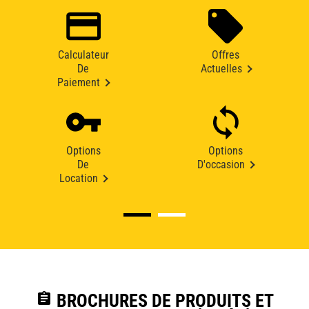
Calculateur
Offres
De
Actuelles
Paiement
Options
Options
De
D'occasion
Location
assignment
BROCHURES DE PRODUITS ET