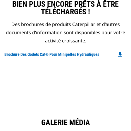
BIEN PLUS ENCORE PRÊTS À ÊTRE
TÉLÉCHARGÉS !
Des brochures de produits Caterpillar et d’autres
documents d’information sont disponibles pour votre
activité croissante.
file_download
Do
Brochure Des Godets Cat® Pour Minipelles Hydrauliques
P
O
in
a
N
Ta
GALERIE MÉDIA