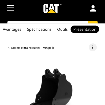
person
SEARCH
search
Avantages
Spécifications
Outils
Présentation
more_vert
Godets extra-robustes - Minipelle