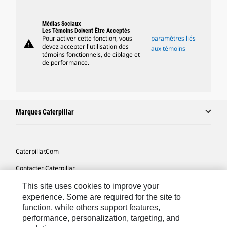
Médias Sociaux
Les Témoins Doivent Être Acceptés
Pour activer cette fonction, vous
paramètres liés
warning
devez accepter l'utilisation des
aux témoins
témoins fonctionnels, de ciblage et
de performance.
Marques Caterpillar
Caterpillar.com
Contacter Caterpillar
Mes Préférences Marketing
This site uses cookies to improve your
experience. Some are required for the site to
Plan Du Site
function, while others support features,
performance, personalization, targeting, and
Cookie Settings