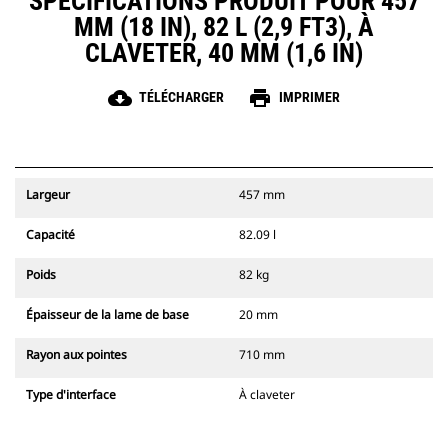
SPÉCIFICATIONS PRODUIT POUR 457
MM (18 IN), 82 L (2,9 FT3), À
CLAVETER, 40 MM (1,6 IN)
cloud_download
print
TÉLÉCHARGER
IMPRIMER
Largeur
457 mm
Capacité
82.09 l
Poids
82 kg
Épaisseur de la lame de base
20 mm
Rayon aux pointes
710 mm
Type d'interface
À claveter