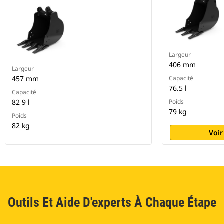
Largeur
406 mm
Largeur
457 mm
Capacité
76.5 l
Capacité
82 9 l
Poids
79 kg
Poids
82 kg
Voir
Outils Et Aide D'experts À Chaque Étape