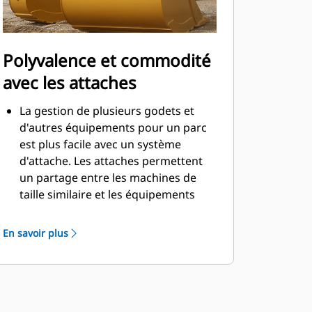
Polyvalence et commodité
avec les attaches
La gestion de plusieurs godets et
d'autres équipements pour un parc
est plus facile avec un système
d'attache. Les attaches permettent
un partage entre les machines de
taille similaire et les équipements
peuvent être changés en quelques
secondes sans quitter la sécurité de
En savoir plus
la cabine.
Les godets pouvant être fixés
directement sur la machine sont
également compatibles avec les
attaches à accouplement par axes