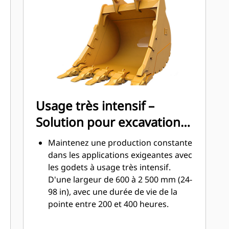
(GET). Les protecteurs de longerons
et les couteaux latéraux permettent
de préserver les pièces du godet qui
entrent en contact et traversent les
matériaux le plus souvent.
Réduisez les coûts d'entretien en
choisissant le bon outil d'attaque du
sol pour votre godet et votre
Usage très intensif –
combinaison d'applications.
Solution pour excavation
Les pointes du godet sont
disponibles avec un large choix
dynamique
Maintenez une production constante
d'options pour répondre à vos
dans les applications exigeantes avec
applications spécifiques. Que vous
les godets à usage très intensif.
deviez rendre un sol propre et
D'une largeur de 600 à 2 500 mm (24-
horizontal ou creuser des matières
98 in), avec une durée de vie de la
dures et abrasives, il existe une
pointe entre 200 et 400 heures.
pointe pour chaque application.
Les applications principales pour les
godets à usage très intensif sont le