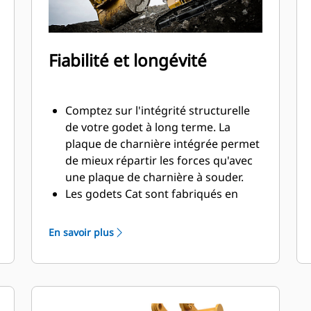
Fiabilité et longévité
Comptez sur l'intégrité structurelle
de votre godet à long terme. La
plaque de charnière intégrée permet
de mieux répartir les forces qu'avec
une plaque de charnière à souder.
Les godets Cat sont fabriqués en
acier haute résistance et sont
résistants à l'abrasion, en particulier
En savoir plus
pour les composants d'usure
excessive.
Protégez les zones d'usure excessive
les plus importantes de votre godet
®
avec les outils d'attaque du sol Cat