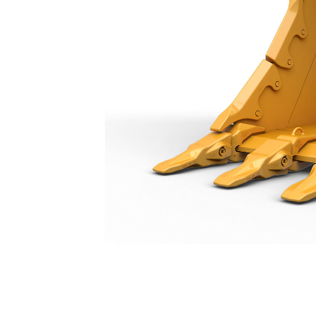
Godet À Usage Très Intensif 1 400 Mm (55 In)
Ava
Modifier le modèle