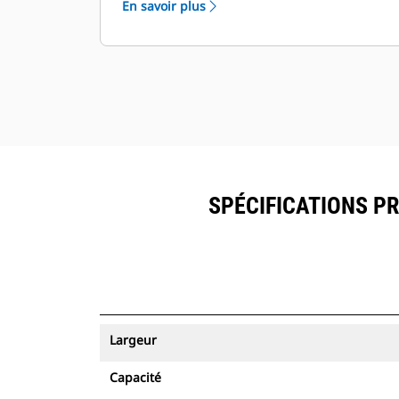
En savoir plus
peuvent être visualisés dans
®
VisionLink
avec les équipements
™
dotés de Product Link
.
Sécurisez vos ressources. Les godets
équipés du suivi des ressources
envoient une alerte s'ils quittent les
limites d'un site faciles à définir.
SPÉCIFICATIONS PR
Largeur
Capacité