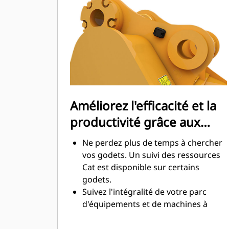
maximale lors de l'excavation. Les
godets Cat sont conçus pour creuser
dans les matériaux rapidement afin
d'améliorer l'efficacité de
fonctionnement globale de votre
machine.
Chargez plus de matière plus
rapidement. La forme et les barres
Améliorez l'efficacité et la
latérales du godet permettent une
productivité grâce aux
rétention optimale des matériaux
dans le godet à chaque charge.
technologies Cat Connect
Ne perdez plus de temps à chercher
intégrées
vos godets. Un suivi des ressources
Cat est disponible sur certains
godets.
Suivez l'intégralité de votre parc
d'équipements et de machines à
partir d'une seule source. Les godets
équipés du suivi des ressources