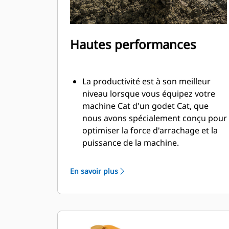
Hautes performances
La productivité est à son meilleur
niveau lorsque vous équipez votre
machine Cat d'un godet Cat, que
nous avons spécialement conçu pour
optimiser la force d'arrachage et la
puissance de la machine.
Le profil d'enveloppe à rayon double
améliore le flux des matières dans le
En savoir plus
godet. Le dégagement de talon accru
garantit que le fond du godet ne
frotte pas, ce qui réduit les coûts
d'entretien.
La consommation de carburant est