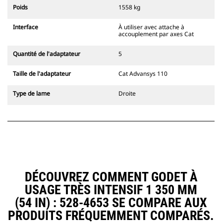
l'accouplement, toujours dans le
Poids
1558 kg
champ de vision du conducteur.
Les attaches à accouplement par
Interface
À utiliser avec attache à
axes Cat sont compatibles avec les
accouplement par axes Cat
pelles hydrauliques à chaînes 311-
352 et toutes les pelles sur pneus.
Quantité de l'adaptateur
5
Des attaches à largeur de
tranchée sont également
Taille de l'adaptateur
Cat Advansys 110
disponibles.
Les équipements compatibles avec
Type de lame
Droite
le système d'attache spéciale CW
utilisent des charnières d'attache
rapide fixes. Les attaches spéciales
CW sont dotées d'un système de
fermeture par cale de verrouillage
pour assurer la fixation des
équipements.
Les attaches spéciales CW sont
DÉCOUVREZ COMMENT GODET À
disponibles pour toutes les pelles
USAGE TRÈS INTENSIF 1 350 MM
hydrauliques à chaines et sur
pneus.
(54 IN) : 528-4653 SE COMPARE AUX
PRODUITS FRÉQUEMMENT COMPARÉS.