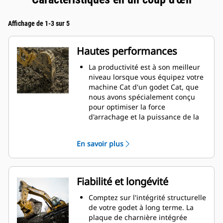
Affichage de 1-3 sur 5
Hautes performances
La productivité est à son meilleur
niveau lorsque vous équipez votre
machine Cat d'un godet Cat, que
nous avons spécialement conçu
pour optimiser la force
d'arrachage et la puissance de la
machine.
Le profil d'enveloppe à rayon
En savoir plus
double améliore le flux des
matières dans le godet. Le
dégagement de talon accru
garantit que le fond du godet ne
Fiabilité et longévité
frotte pas, ce qui réduit les coûts
d'entretien.
Comptez sur l'intégrité structurelle
La consommation de carburant est
de votre godet à long terme. La
maximale lors de l'excavation. Les
plaque de charnière intégrée