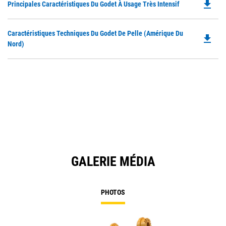
file_download
Do
Principales Caractéristiques Du Godet À Usage Très Intensif
P
O
Do
Caractéristiques Techniques Du Godet De Pelle (Amérique Du
in
file_download
P
Nord)
a
O
N
in
Ta
a
N
Ta
GALERIE MÉDIA
PHOTOS