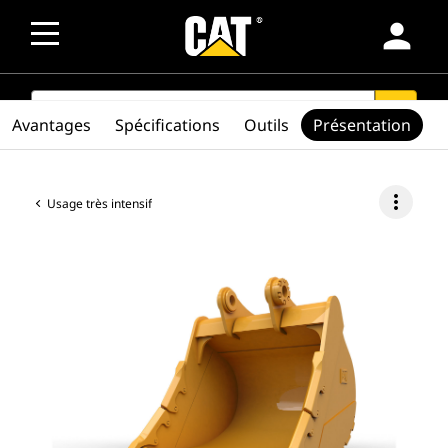
person
SEARCH
search
Avantages
Spécifications
Outils
Présentation
more_vert
Usage très intensif