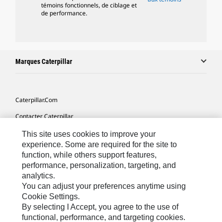
témoins fonctionnels, de ciblage et
de performance.
Marques Caterpillar
Caterpillar.com
Contacter Caterpillar
Mes Préférences Marketing
This site uses cookies to improve your
experience. Some are required for the site to
Plan Du Site
function, while others support features,
performance, personalization, targeting, and
Cookie Settings
analytics.
Légales
You can adjust your preferences anytime using
Cookie Settings.
Confidentialité
By selecting I Accept, you agree to the use of
functional, performance, and targeting cookies.