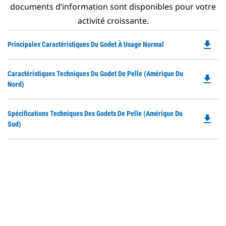
documents d’information sont disponibles pour votre
activité croissante.
file_download
Do
Principales Caractéristiques Du Godet À Usage Normal
P
O
Do
Caractéristiques Techniques Du Godet De Pelle (Amérique Du
in
file_download
P
Nord)
a
O
N
in
Ta
Do
Spécifications Techniques Des Godets De Pelle (Amérique Du
a
file_download
P
Sud)
N
O
Ta
in
a
N
Ta