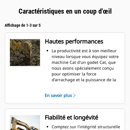
Caractéristiques en un coup d'œil
Affichage de 1-3 sur 5
Hautes performances
La productivité est à son meilleur
niveau lorsque vous équipez votre
machine Cat d'un godet Cat, que
nous avons spécialement conçu
pour optimiser la force
d'arrachage et la puissance de la
machine.
Le profil d'enveloppe à rayon
En savoir plus
double améliore le flux des
matières dans le godet. Le
dégagement de talon accru
garantit que le fond du godet ne
Fiabilité et longévité
frotte pas, ce qui réduit les coûts
d'entretien.
Comptez sur l'intégrité structurelle