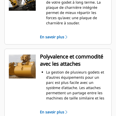
La consommation de carburant est
de votre godet à long terme. La
maximale lors de l'excavation. Les
plaque de charnière intégrée
godets Cat sont conçus pour
permet de mieux répartir les
creuser dans les matériaux
forces qu'avec une plaque de
rapidement afin d'améliorer
charnière à souder.
l'efficacité de fonctionnement
Les godets Cat sont fabriqués en
globale de votre machine.
acier d'une grande robustelle et
En savoir plus
Chargez plus de matière plus
sont résistants à l'abrasion, en
rapidement. La forme et les barres
particulier dans les zones d'usure
latérales du godet permettent une
excessive.
rétention optimale des matériaux
Avec les outils d'attaque du sol Cat
Polyvalence et commodité
dans le godet à chaque charge.
(GET), protégez les zones d'usure
avec les attaches
excessive les plus importantes de
votre godet lorsqu'il entre en
La gestion de plusieurs godets et
contact avec les matériaux.
d'autres équipements pour un
Avec les outils d'attaque du sol
parc est plus facile avec un
Cat
Advansys
(GET), augmentez
®
™
système d'attache. Les attaches
la productivité pour les
permettent un partage entre les
applications exigeantes, facilitez la
machines de taille similaire et les
pénétration dans les tas et
équipements peuvent être
réduisez les temps de cycle.
changés en quelques secondes
Fixez et retirez les pointes en un
En savoir plus
sans quitter la sécurité de la