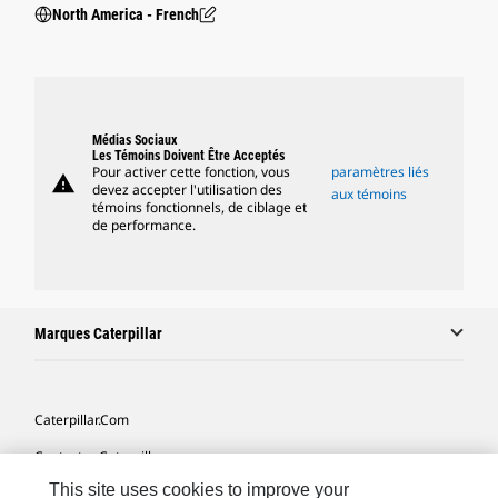
North America - French
Médias Sociaux
Les Témoins Doivent Être Acceptés
Pour activer cette fonction, vous
paramètres liés
warning
devez accepter l'utilisation des
aux témoins
témoins fonctionnels, de ciblage et
de performance.
Marques Caterpillar
Caterpillar.com
Contacter Caterpillar
This site uses cookies to improve your
Mes Préférences Marketing