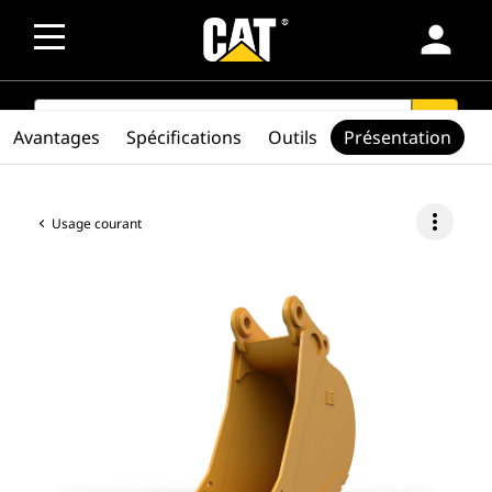
person
SEARCH
search
Avantages
Spécifications
Outils
Présentation
more_vert
Usage courant