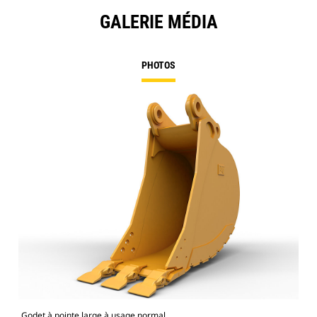
GALERIE MÉDIA
PHOTOS
Godet à pointe large à usage normal
Mod