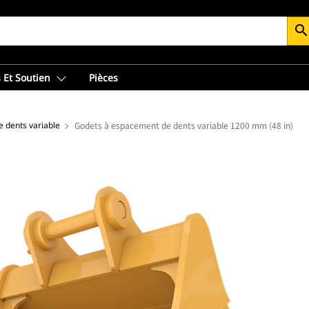
searc
 Et Soutien
Pièces
 dents variable
Godets à espacement de dents variable 1200 mm (48 in)