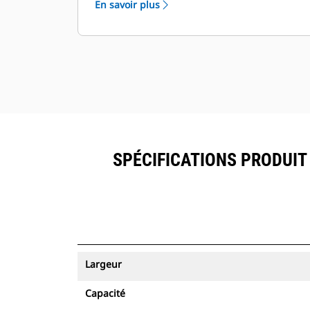
En savoir plus
ressources peuvent être visualisés
®
dans VisionLink
avec les
équipements ayant un abonnement
™
à Product Link
.
Sécurisez vos ressources. Les godets
équipés du suivi des ressources
envoient une alerte s'ils quittent les
limites d'un site faciles à définir.
SPÉCIFICATIONS PRODUIT
Largeur
Capacité