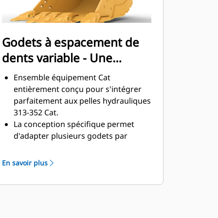
Godets à espacement de
dents variable - Une
solution polyvalente
Ensemble équipement Cat
entièrement conçu pour s'intégrer
parfaitement aux pelles hydrauliques
313-352 Cat.
La conception spécifique permet
d'adapter plusieurs godets par
classe de taille à une seule pince Pro
Plus avec attache à accouplement
En savoir plus
par axes Cat.
La conception à espacement variable
des dents permet d'utiliser une seule
pince avec des godets de tailles
différentes au sein d'une même