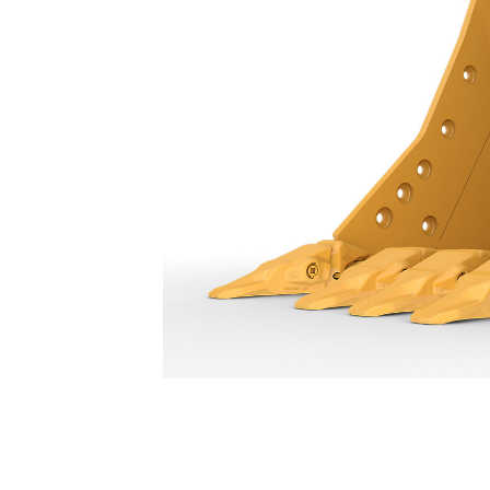
Godets À Espacement De Dents Variable 1200 Mm (48 In)
Ava
Modifier le modèle