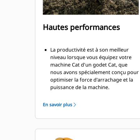
Hautes performances
La productivité est à son meilleur
niveau lorsque vous équipez votre
machine Cat d'un godet Cat, que
nous avons spécialement conçu pour
optimiser la force d'arrachage et la
puissance de la machine.
Le profil d'enveloppe à rayon double
améliore le flux des matières dans le
En savoir plus
godet. Le dégagement de talon accru
garantit que le fond du godet ne
frotte pas, ce qui réduit les coûts
d'entretien.
La consommation de carburant est