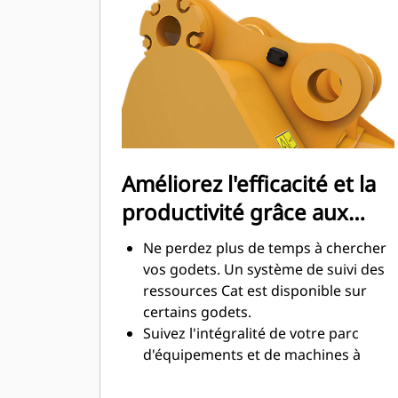
maximale lors de l'excavation. Les
godets Cat sont conçus pour creuser
dans les matériaux rapidement afin
d'améliorer l'efficacité de
fonctionnement globale de votre
machine.
Chargez plus de matière plus
rapidement. La forme et les barres
Améliorez l'efficacité et la
latérales du godet permettent une
productivité grâce aux
rétention optimale des matériaux
dans le godet à chaque charge.
technologies Cat Connect
Ne perdez plus de temps à chercher
intégrées
vos godets. Un système de suivi des
ressources Cat est disponible sur
certains godets.
Suivez l'intégralité de votre parc
d'équipements et de machines à
partir d'une seule source. Les godets
équipés du système de suivi des