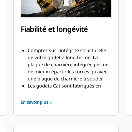
Fiabilité et longévité
Comptez sur l'intégrité structurelle
de votre godet à long terme. La
plaque de charnière intégrée permet
de mieux répartir les forces qu'avec
une plaque de charnière à souder.
Les godets Cat sont fabriqués en
acier d'une grande robustelle et sont
résistants à l'abrasion, en particulier
En savoir plus
dans les zones d'usure excessive.
Avec les outils d'attaque du sol Cat
(GET), protégez les zones d'usure
excessive les plus importantes de