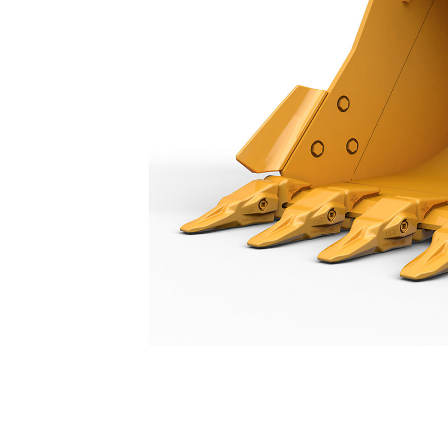
Godet À Pointe Large À Usage Normal 1050 Mm (42 In) : 552-8160
Ava
Modifier le modèle