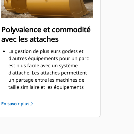
Polyvalence et commodité
avec les attaches
La gestion de plusieurs godets et
d'autres équipements pour un parc
est plus facile avec un système
d'attache. Les attaches permettent
un partage entre les machines de
taille similaire et les équipements
peuvent être changés en quelques
secondes sans quitter la sécurité de
En savoir plus
la cabine.
Les godets pouvant être fixés
directement sur la machine sont
également compatibles avec les