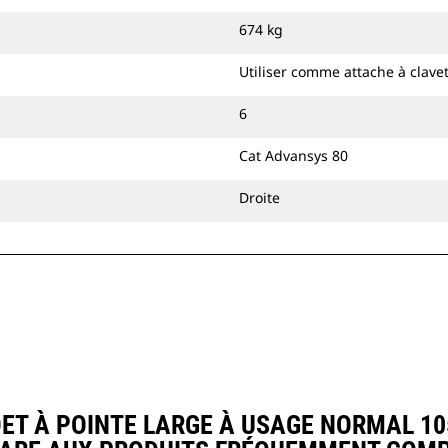
attache à accouplement par axes Cat
674 kg
ou une attache spéciale CW.
Utiliser comme attache à clave
6
Cat Advansys 80
Droite
 À POINTE LARGE À USAGE NORMAL 1050 