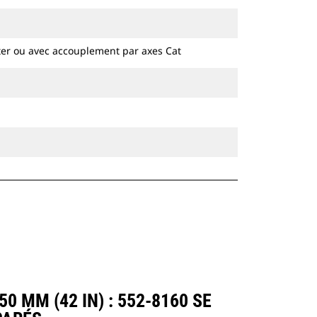
disponibles pour toutes les pelles
hydrauliques à chaines et sur pneus.
ter ou avec accouplement par axes Cat
MM (42 IN) : 552-8160 SE