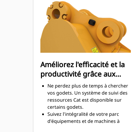
La consommation de carburant est
maximale lors de l'excavation. Les
godets Cat sont conçus pour creuser
dans les matériaux rapidement afin
d'améliorer l'efficacité de
fonctionnement globale de votre
machine.
Chargez plus de matière plus
rapidement. La forme et les barres
Améliorez l'efficacité et la
latérales du godet permettent une
productivité grâce aux
rétention optimale des matériaux
dans le godet à chaque charge.
technologies Cat Connect
Ne perdez plus de temps à chercher
intégrées
vos godets. Un système de suivi des
ressources Cat est disponible sur
certains godets.
Suivez l'intégralité de votre parc
d'équipements et de machines à
partir d'une seule source. Les godets