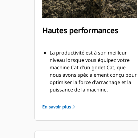
Hautes performances
La productivité est à son meilleur
niveau lorsque vous équipez votre
machine Cat d'un godet Cat, que
nous avons spécialement conçu pour
optimiser la force d'arrachage et la
puissance de la machine.
Le profil d'enveloppe à rayon double
améliore le flux des matières dans le
En savoir plus
godet. Le dégagement de talon accru
garantit que le fond du godet ne
frotte pas, ce qui réduit les coûts
d'entretien.