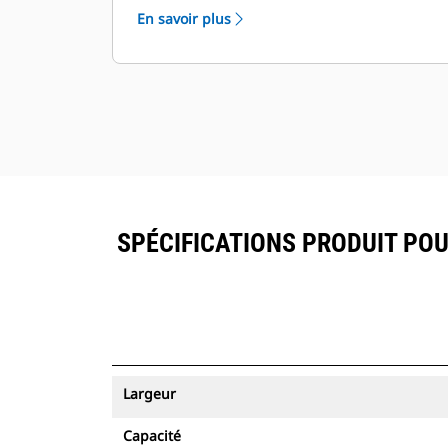
équipés du système de suivi des
En savoir plus
ressources peuvent être visualisés
®
dans VisionLink
avec les
équipements dotés de Product Link
™
.
Sécurisez vos ressources. Les godets
équipés du système de suivi des
ressources envoient une alerte s'ils
quittent les limites d'un site, faciles à
définir.
SPÉCIFICATIONS PRODUIT POU
Largeur
Capacité