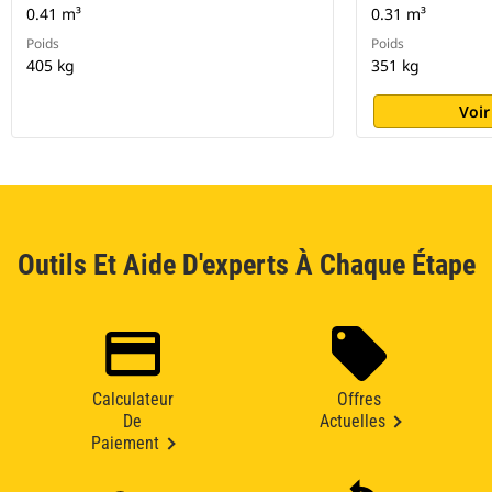
0.41 m³
0.31 m³
Poids
Poids
405 kg
351 kg
Voir
Outils Et Aide D'experts À Chaque Étape
Calculateur
Offres
De
Actuelles
Paiement