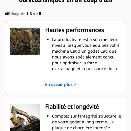
Affichage de 1-3 sur 5
Hautes performances
La productivité est à son meilleur
niveau lorsque vous équipez votre
machine Cat d'un godet Cat, que
nous avons spécialement conçu
pour optimiser la force
d'arrachage et la puissance de la
machine.
Le profil d'enveloppe à rayon
En savoir plus
double améliore le flux des
matières dans le godet. Le
dégagement de talon accru
garantit que le fond du godet ne
Fiabilité et longévité
frotte pas, ce qui réduit les coûts
d'entretien.
Comptez sur l'intégrité structurelle
La consommation de carburant est
de votre godet à long terme. La
maximale lors de l'excavation. Les
plaque de charnière intégrée