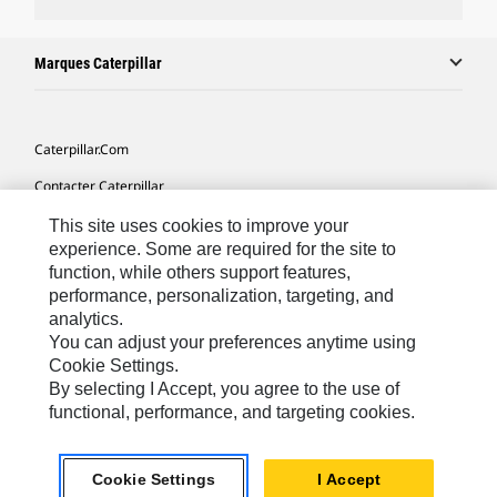
Marques Caterpillar
Caterpillar.com
Contacter Caterpillar
Mes Préférences Marketing
This site uses cookies to improve your
experience. Some are required for the site to
Plan Du Site
function, while others support features,
performance, personalization, targeting, and
Cookie Settings
analytics.
Légales
You can adjust your preferences anytime using
Cookie Settings.
Confidentialité
By selecting I Accept, you agree to the use of
functional, performance, and targeting cookies.
North America - French
© 2026 Caterpillar. Tous droits réservés.
Cookie Settings
I Accept