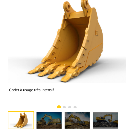
Godet à usage très intensif
Mod
usag