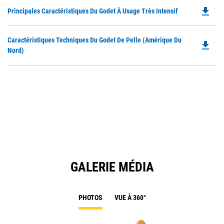
file_download
Do
Principales Caractéristiques Du Godet À Usage Très Intensif
P
O
Do
Caractéristiques Techniques Du Godet De Pelle (Amérique Du
in
file_download
P
Nord)
a
O
N
in
Ta
a
N
Ta
GALERIE MÉDIA
PHOTOS
VUE À 360°