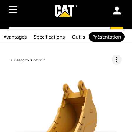
person
SEARCH
search
Avantages
Spécifications
Outils
Présentation
more_vert
Usage très intensif