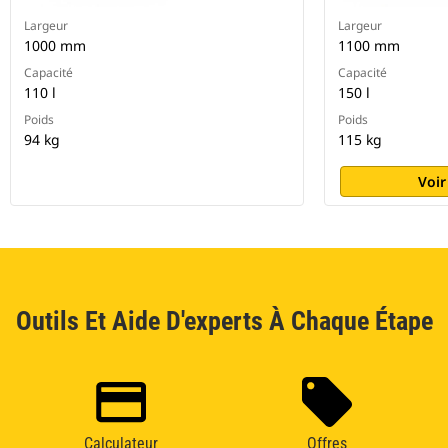
Largeur
Largeur
1000 mm
1100 mm
Capacité
Capacité
110 l
150 l
Poids
Poids
94 kg
115 kg
Voir
Outils Et Aide D'experts À Chaque Étape
Calculateur
Offres