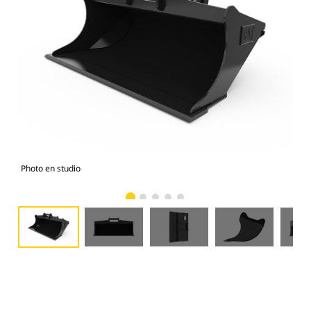
Photo en studio
Vue