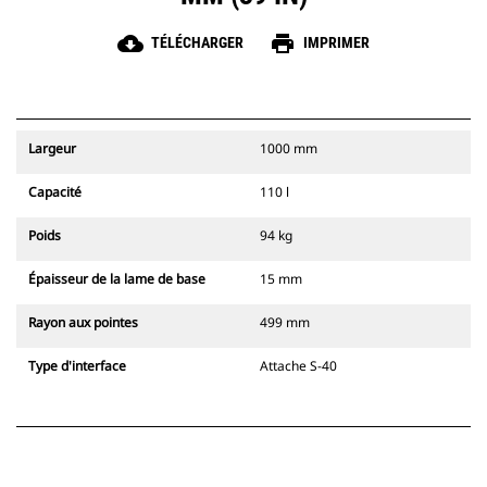
cloud_download
print
TÉLÉCHARGER
IMPRIMER
Largeur
1000 mm
Capacité
110 l
Poids
94 kg
Épaisseur de la lame de base
15 mm
Rayon aux pointes
499 mm
Type d'interface
Attache S-40