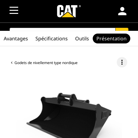
person
SEARCH
search
Avantages
Spécifications
Outils
Présentation
more_vert
Godets de nivellement type nordique