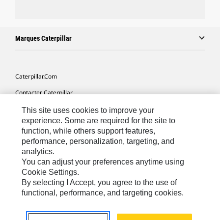
Marques Caterpillar
Caterpillar.com
Contacter Caterpillar
Mes Préférences Marketing
This site uses cookies to improve your
experience. Some are required for the site to
Plan Du Site
function, while others support features,
performance, personalization, targeting, and
Cookie Settings
analytics.
Légales
You can adjust your preferences anytime using
Cookie Settings.
Confidentialité
By selecting I Accept, you agree to the use of
functional, performance, and targeting cookies.
North America - French
© 2026 Caterpillar. Tous droits réservés.