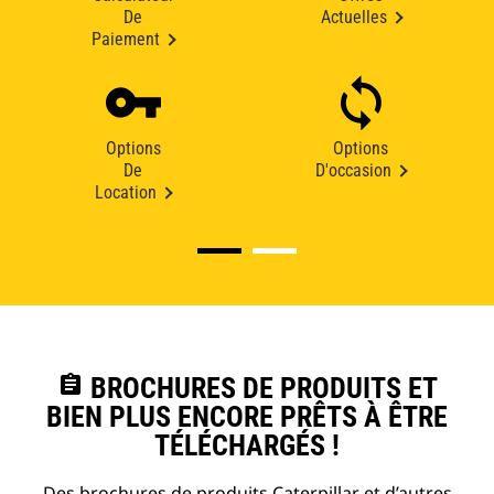
De
Actuelles
Paiement
Options
Options
De
D'occasion
Location
assignment
BROCHURES DE PRODUITS ET
BIEN PLUS ENCORE PRÊTS À ÊTRE
TÉLÉCHARGÉS !
Des brochures de produits Caterpillar et d’autres