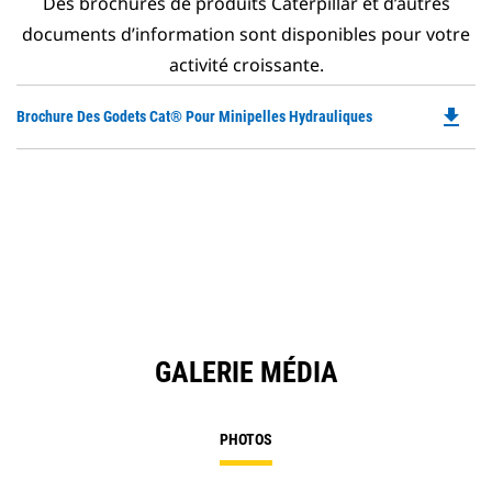
Des brochures de produits Caterpillar et d’autres
documents d’information sont disponibles pour votre
activité croissante.
file_download
Do
Brochure Des Godets Cat® Pour Minipelles Hydrauliques
P
O
in
a
N
Ta
GALERIE MÉDIA
PHOTOS