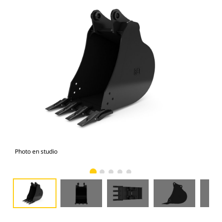
Photo en studio
Vue