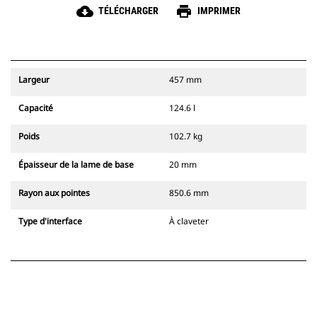
cloud_download
print
TÉLÉCHARGER
IMPRIMER
Largeur
457 mm
Capacité
124.6 l
Poids
102.7 kg
Épaisseur de la lame de base
20 mm
Rayon aux pointes
850.6 mm
Type d'interface
À claveter