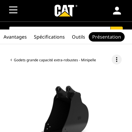
person
SEARCH
search
Avantages
Spécifications
Outils
Présentation
more_vert
Godets grande capacité extra-robustes - Minipelle