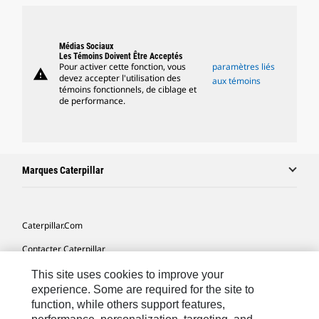
Médias Sociaux
Les Témoins Doivent Être Acceptés
Pour activer cette fonction, vous
paramètres liés
warning
devez accepter l'utilisation des
aux témoins
témoins fonctionnels, de ciblage et
de performance.
Marques Caterpillar
Caterpillar.com
Contacter Caterpillar
Mes Préférences Marketing
This site uses cookies to improve your
experience. Some are required for the site to
Plan Du Site
function, while others support features,