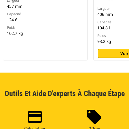
Largeur
457 mm
Largeur
Capacité
406 mm
124.6 l
Capacité
Poids
104.8 l
102.7 kg
Poids
93.2 kg
Voir
Outils Et Aide D'experts À Chaque Étape
Calculateur
Offres