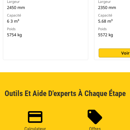
Largeur
Largeur
2450 mm
2350 mm
Capacité
Capacité
6 3 m³
5.68 m³
Poids
Poids
5754 kg
5572 kg
Voir
Outils Et Aide D'experts À Chaque Étape
Calculateur
Offres