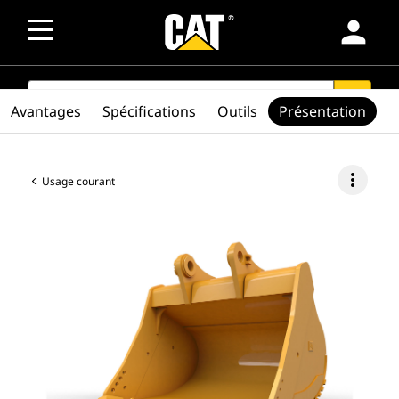
person
SEARCH
search
Avantages
Spécifications
Outils
Présentation
more_vert
Usage courant