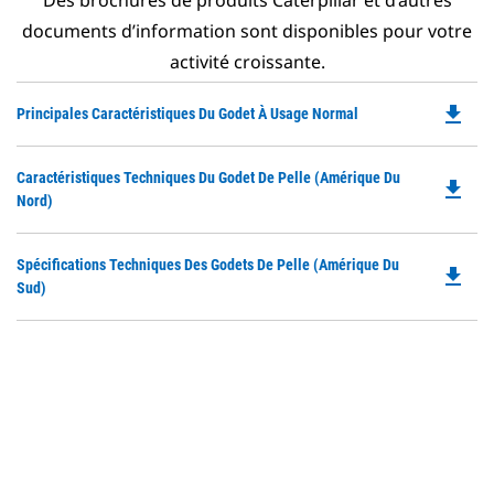
Des brochures de produits Caterpillar et d’autres
documents d’information sont disponibles pour votre
activité croissante.
file_download
Do
Principales Caractéristiques Du Godet À Usage Normal
P
O
Do
Caractéristiques Techniques Du Godet De Pelle (Amérique Du
in
file_download
P
Nord)
a
O
N
in
Ta
Do
Spécifications Techniques Des Godets De Pelle (Amérique Du
a
file_download
P
Sud)
N
O
Ta
in
a
N
Ta