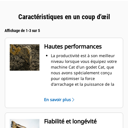
Caractéristiques en un coup d'œil
Affichage de 1-3 sur 5
Hautes performances
La productivité est à son meilleur
niveau lorsque vous équipez votre
machine Cat d'un godet Cat, que
nous avons spécialement conçu
pour optimiser la force
d'arrachage et la puissance de la
machine.
Le profil d'enveloppe à rayon
En savoir plus
double améliore le flux des
matières dans le godet. Le
dégagement de talon accru
garantit que le fond du godet ne
Fiabilité et longévité
frotte pas, ce qui réduit les coûts