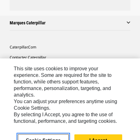
Marques Caterpillar
Caterpillar.com
Contacter Caterpillar
Mes Préférences Marketing
This site uses cookies to improve your
experience. Some are required for the site to
Plan Du Site
function, while others support features,
performance, personalization, targeting, and
Cookie Settings
analytics.
Légales
You can adjust your preferences anytime using
Cookie Settings.
Confidentialité
By selecting I Accept, you agree to the use of
functional, performance, and targeting cookies.
North America - French
© 2026 Caterpillar. Tous droits réservés.