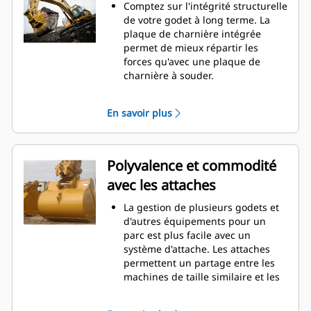
d'entretien.
Comptez sur l'intégrité structurelle
La consommation de carburant est
de votre godet à long terme. La
maximale lors de l'excavation. Les
plaque de charnière intégrée
godets Cat sont conçus pour
permet de mieux répartir les
creuser dans les matériaux
forces qu'avec une plaque de
rapidement afin d'améliorer
charnière à souder.
l'efficacité de fonctionnement
Les godets Cat sont fabriqués en
globale de votre machine.
acier d'une grande robustesse et
En savoir plus
Chargez plus de matière plus
sont résistants à l'abrasion, en
rapidement. La forme et les barres
particulier dans les zones d'usure
latérales du godet permettent une
excessive.
rétention optimale des matériaux
Avec les outils d'attaque du sol Cat
Polyvalence et commodité
dans le godet à chaque charge.
(GET), protégez les zones d'usure
avec les attaches
excessive les plus importantes de
votre godet lorsqu'il entre en
La gestion de plusieurs godets et
contact avec les matériaux.
d'autres équipements pour un
Avec les outils d'attaque du sol
parc est plus facile avec un
Cat
Advansys
(GET), augmentez
®
™
système d'attache. Les attaches
la productivité pour les
permettent un partage entre les
applications exigeantes, facilitez la
machines de taille similaire et les
pénétration dans les tas et
équipements peuvent être
réduisez les temps de cycle.
changés en quelques secondes