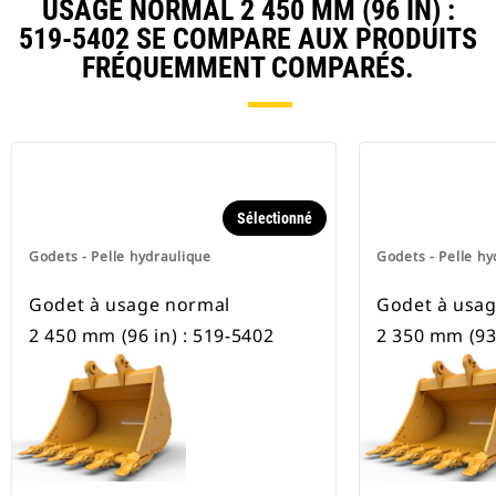
USAGE NORMAL 2 450 MM (96 IN) :
pneus.
519-5402 SE COMPARE AUX PRODUITS
FRÉQUEMMENT COMPARÉS.
Sélectionné
Godets - Pelle hydraulique
Godets - Pelle hy
Godet à usage normal
Godet à usa
2 450 mm (96 in) : 519-5402
2 350 mm (93 