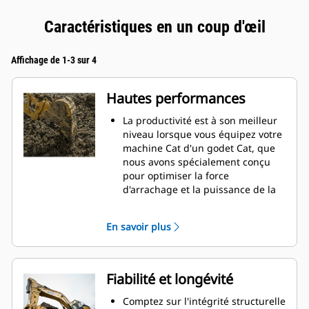
Caractéristiques en un coup d'œil
Affichage de 1-3 sur 4
Hautes performances
La productivité est à son meilleur
niveau lorsque vous équipez votre
machine Cat d'un godet Cat, que
nous avons spécialement conçu
pour optimiser la force
d'arrachage et la puissance de la
machine.
Le profil d'enveloppe à rayon
En savoir plus
double améliore le flux des
matières dans le godet. Le
dégagement de talon accru
garantit que le fond du godet ne
Fiabilité et longévité
frotte pas, ce qui réduit les coûts
d'entretien.
Comptez sur l'intégrité structurelle