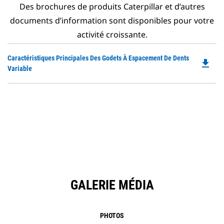
Des brochures de produits Caterpillar et d’autres
documents d’information sont disponibles pour votre
activité croissante.
Do
Caractéristiques Principales Des Godets À Espacement De Dents
file_download
P
Variable
O
in
a
N
Ta
GALERIE MÉDIA
PHOTOS