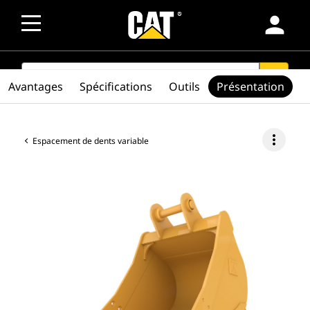
person
SEARCH
search
Avantages
Spécifications
Outils
Présentation
more_vert
Espacement de dents variable