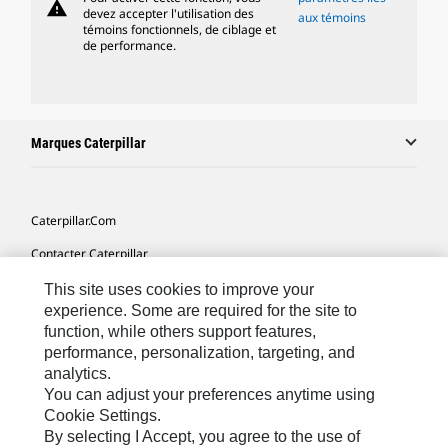
warning
devez accepter l'utilisation des
aux témoins
témoins fonctionnels, de ciblage et
de performance.
Marques Caterpillar
Caterpillar.com
Contacter Caterpillar
Mes Préférences Marketing
This site uses cookies to improve your
experience. Some are required for the site to
Plan Du Site
function, while others support features,
performance, personalization, targeting, and
Cookie Settings
analytics.
Légales
You can adjust your preferences anytime using
Cookie Settings.
Confidentialité
By selecting I Accept, you agree to the use of