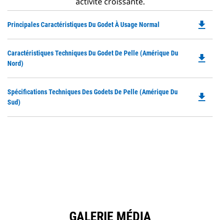
activité croissante.
file_download
Do
Principales Caractéristiques Du Godet À Usage Normal
P
O
Do
Caractéristiques Techniques Du Godet De Pelle (Amérique Du
in
file_download
P
Nord)
a
O
N
in
Ta
Do
Spécifications Techniques Des Godets De Pelle (Amérique Du
a
file_download
P
Sud)
N
O
Ta
in
a
N
Ta
GALERIE MÉDIA