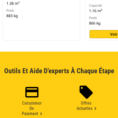
1.38 m³
Capacité
Poids
1.16 m³
883 kg
Poids
866 kg
Voir
Outils Et Aide D'experts À Chaque Étape
Calculateur
Offres
De
Actuelles
Paiement