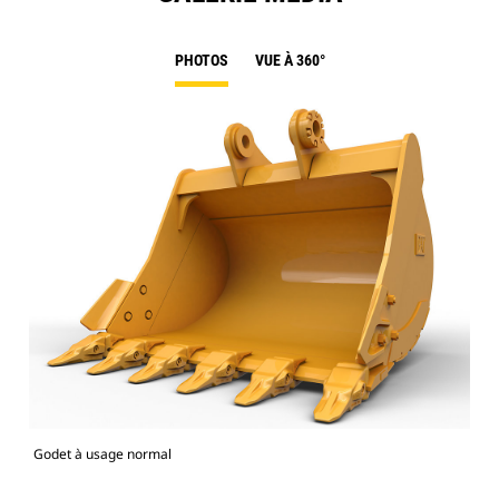
PHOTOS
VUE À 360°
Godet à usage normal
Mod