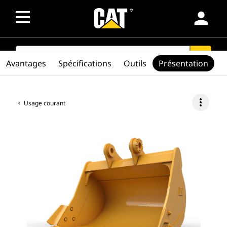
person
SEARCH
search
Avantages
Spécifications
Outils
Présentation
more_vert
Usage courant