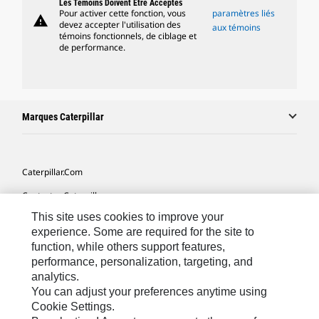
Les Témoins Doivent Être Acceptés
Pour activer cette fonction, vous
paramètres liés
warning
devez accepter l'utilisation des
aux témoins
témoins fonctionnels, de ciblage et
de performance.
Marques Caterpillar
Caterpillar.com
Contacter Caterpillar
This site uses cookies to improve your
Mes Préférences Marketing
experience. Some are required for the site to
Plan Du Site
function, while others support features,
performance, personalization, targeting, and
Cookie Settings
analytics.
Légales
You can adjust your preferences anytime using
Cookie Settings.
Confidentialité