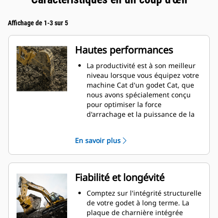
Affichage de 1-3 sur 5
Hautes performances
La productivité est à son meilleur
niveau lorsque vous équipez votre
machine Cat d'un godet Cat, que
nous avons spécialement conçu
pour optimiser la force
d'arrachage et la puissance de la
machine.
Le profil d'enveloppe à rayon
En savoir plus
double améliore le flux des
matières dans le godet. Le
dégagement de talon accru
garantit que le fond du godet ne
Fiabilité et longévité
frotte pas, ce qui réduit les coûts
d'entretien.
Comptez sur l'intégrité structurelle
La consommation de carburant est
de votre godet à long terme. La
maximale lors de l'excavation. Les
plaque de charnière intégrée