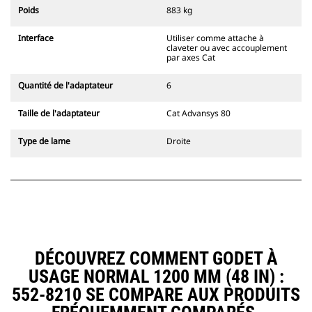
l'accouplement, toujours dans le
Poids
883 kg
champ de vision du conducteur.
Les attaches à accouplement par
Interface
Utiliser comme attache à
axes Cat sont compatibles avec les
claveter ou avec accouplement
pelles hydrauliques à chaînes 311-
par axes Cat
352 et toutes les pelles sur pneus.
Des attaches à largeur de
Quantité de l'adaptateur
6
tranchée sont également
disponibles.
Taille de l'adaptateur
Cat Advansys 80
Les équipements compatibles avec
le système d'attache spéciale CW
Type de lame
Droite
utilisent des charnières d'attache
rapide fixes. Les attaches spéciales
CW sont dotées d'un système de
fermeture par cale de verrouillage
pour assurer la fixation des
équipements.
Les attaches spéciales CW sont
disponibles pour toutes les pelles
DÉCOUVREZ COMMENT GODET À
hydrauliques à chaines et sur
USAGE NORMAL 1200 MM (48 IN) :
pneus.
552-8210 SE COMPARE AUX PRODUITS