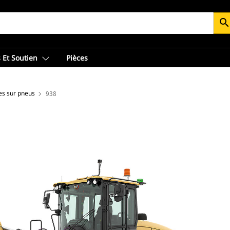
searc
 Et Soutien
Pièces
es sur pneus
938