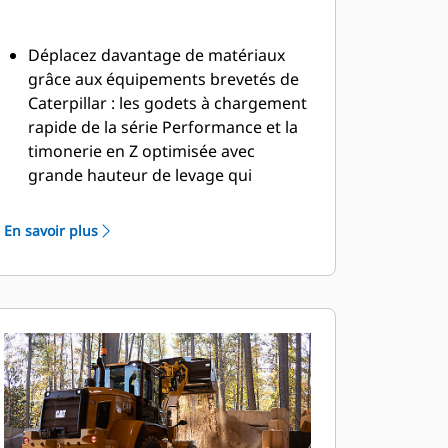
Déplacez davantage de matériaux
grâce aux équipements brevetés de
Caterpillar : les godets à chargement
rapide de la série Performance et la
timonerie en Z optimisée avec
grande hauteur de levage qui
associe l'efficacité d'excavation d'une
timonerie en Z traditionnelle aux
En savoir plus
fonctionnalités des porte-outils. Ses
forces de levage parallèle et de
cavage sur toute sa plage de
fonctionnement vous permettent de
manipuler des charges en toute
confiance, tout en privilégiant un
contrôle précis.
Les applications multifonction n'ont
jamais été aussi faciles grâce aux