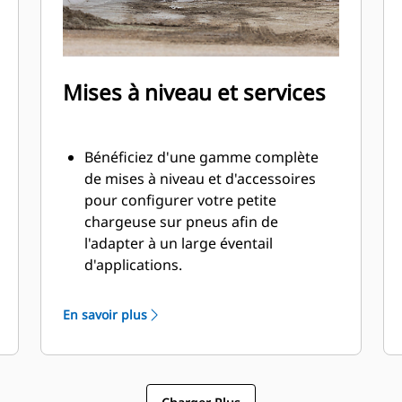
votre production et atteignez avec
précision vos objectifs de
chargement grâce à Cat Payload.
Mises à niveau et services
Bénéficiez d'une gamme complète
de mises à niveau et d'accessoires
pour configurer votre petite
chargeuse sur pneus afin de
l'adapter à un large éventail
d'applications.
Utilisez des services et des pièces
d'entretien facilement disponibles, y
En savoir plus
compris une gamme d'options en
libre-service (SSO) et des kits
concessionnaire.