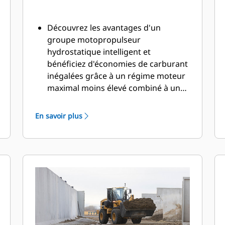
Découvrez les avantages d'un
groupe motopropulseur
hydrostatique intelligent et
bénéficiez d'économies de carburant
inégalées grâce à un régime moteur
maximal moins élevé combiné à un
nouveau mode de régime moteur
auto. Il fournit de série un
En savoir plus
rendement énergétique élevé au
moment crucial. Optimisez la
traction et minimisez le glissement
des roues grâce au nouveau système
de couple de roue auto dont le
réglage offre des performances de
pointe tout en optimisant la durée de
vie des pneus et en maintenant de
faibles coûts d'exploitation. Suivez