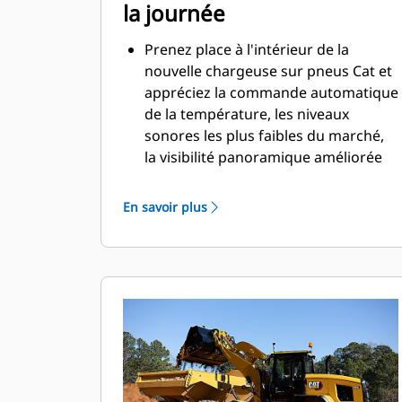
la journée
Prenez place à l'intérieur de la
nouvelle chargeuse sur pneus Cat et
appréciez la commande automatique
de la température, les niveaux
sonores les plus faibles du marché,
la visibilité panoramique améliorée
et les commandes par manipulateur
à moindre effort qui suivent vos
En savoir plus
mouvements sur le siège à
suspension entièrement réglable.
Les dimensions généreuses du poste
de conduite alliées au système
d'amortissement à vérins
hydrauliques Caterpillar et aux
commandes prévisibles souples et
régulières en font le siège le plus
confortable du chantier.