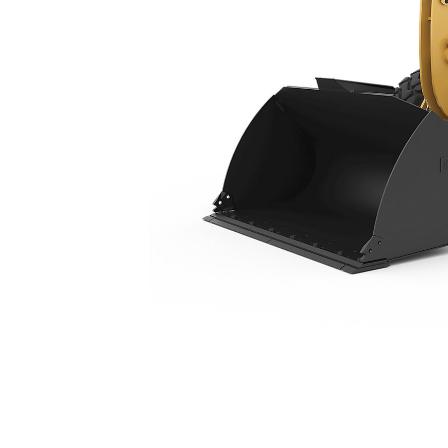
938
Ava