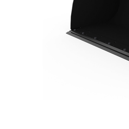
3,5 M³ (4,6 Yd³), Lame De Coupe À Boulonner
Ava
Modifier le modèle