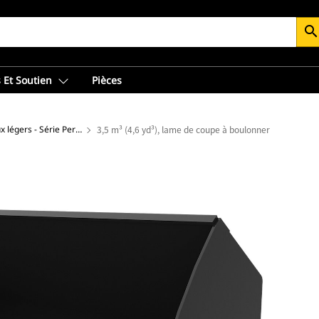
searc
 Et Soutien
Pièces
Godet pour matériaux légers - Série Performance
3,5 m³ (4,6 yd³), lame de coupe à boulonner