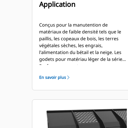
Application
Conçus pour la manutention de
matériaux de faible densité tels que le
paillis, les copeaux de bois, les terres
végétales sèches, les engrais,
l'alimentation du bétail et la neige. Les
godets pour matériau léger de la série
Performance sont conçus avec une
capacité supérieure pour les
En savoir plus
applications de matériaux de faible
densité propres aux segments de
l'agriculture, du traitement des déchets,
etc. Ces applications nécessitent
généralement des forces d'arrachage
modérées à faibles. Le facteur de
remplissage pour les godets de la série
Performance permet d'obtenir une