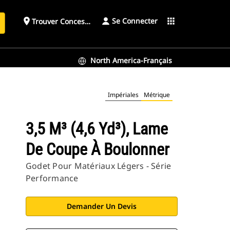
Se Connecter
place
apps
Trouver Concessionnaire
h
North America-Français
Impériales
Métrique
3,5 M³ (4,6 Yd³), Lame
De Coupe À Boulonner
Godet Pour Matériaux Légers - Série
Performance
Demander Un Devis