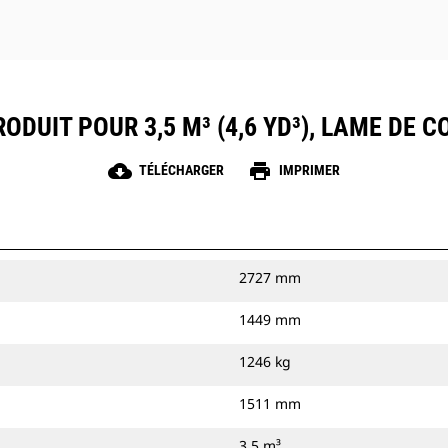
ODUIT POUR 3,5 M³ (4,6 YD³), LAME DE
cloud_download
print
TÉLÉCHARGER
IMPRIMER
2727 mm
1449 mm
1246 kg
1511 mm
3.5 m³